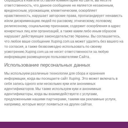
Обращаясь к нам или оставляя комментарии на сайте, вы несете
ответственность, что данное сообщение не является незаконным,
вредоносным, угрожающим, клеветническим, оскорбляет
нравственность, нарушает авторские права, пропагандирует ненависть
и/или дискриминацию людей по расовому, этническому, половому,
религиозному, социальному признакам, содержит оскорбления в адрес
конкретных лиц или организаций, а также каким либо иным образом
нарушает действующее законодательство Украины. Вы соглашаетесь,
что любое ваше сообщение
Xuping.com.ua
может удалять без вашего на
то согласия, а также безвозмездно использовать по своему
усмотрению.
Xuping.com.ua
не несет ответственности за любую
информацию размещенную пользователями Сайта.
Использование персональных данных
Мы используем различные технологии для сбора и хранения
информации, когда вы посещаете сайт Xuping. Это может включать в
себя запись одного или нескольких куки или анонимных
идентификаторов. Мы также используем куки и анонимные
идентификаторы, когда вы взаимодействуете с услугами,
предложенными нашими партнерами, такими как рекламные услуги,
например, которые могут появиться на других сайтах.