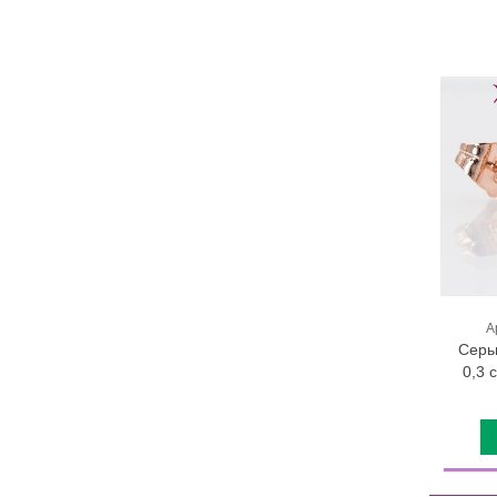
А
Серь
0,3 