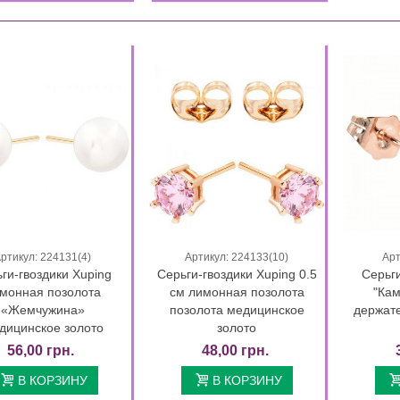
плект украшений
Комплект Xuping "Сердечко"
тастичная феерия",...
лимонная позолота
325,00 грн.
250,00 грн.
00 грн.
200,00 грн.
17 Дней 10 : 16 : 24
17 Дней 10 : 16 : 24
ртикул: 224131(4)
Артикул: 224133(10)
Арт
Быстрый просмотр
Быстрый просмотр
ги-гвоздики Xuping
Серьги-гвоздики Xuping 0.5
Серьги
монная позолота
см лимонная позолота
"Кам
«Жемчужина»
позолота медицинское
держат
ф лимонная позолота 18к
золото Xuping)...
дицинское золото
золото
0 грн.
56,00 грн.
48,00 грн.
В КОРЗИНУ
В КОРЗИНУ
ф лимонная позолота 18к
золото Xuping)...