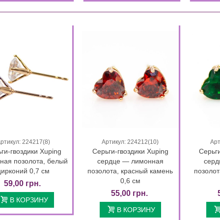
ртикул: 224217(8)
Артикул: 224212(10)
Арт
Быстрый просмотр
Быстрый просмотр
ги-гвоздики Xuping
Серьги-гвоздики Xuping
Серьги
ная позолота, белый
сердце — лимонная
серд
цирконий 0,7 см
позолота, красный камень
позолот
0,6 см
59,00 грн.
55,00 грн.
В КОРЗИНУ
В КОРЗИНУ