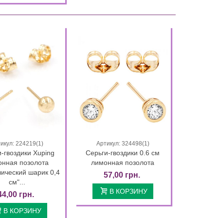
икул: 224219(1)
Артикул: 324498(1)
Быстрый просмотр
Быстрый просмотр
-гвоздики Xuping
Серьги-гвоздики 0.6 см
онная позолота
лимонная позолота
ический шарик 0,4
57,00 грн.
Кольцо Xuping позолота
Серьги Xuping лим
см"...
(Медицинское золото)
18K с синим...
В КОРЗИНУ
44,00 грн.
89,00 гр
87,00 грн.
75,65 грн.
В КОРЗИНУ
03 Дней 10 