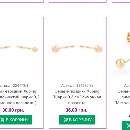
0 грн.
ежка-каффа "Пересечение"
нная позолота...
00 грн.
он Xuping Круг лимонная
лота 18к...
0 грн.
ртикул: 224773(1)
Артикул: 324989(3)
Арт
Быстрый просмотр
Быстрый просмотр
ги-гвоздики Xuping
Серьги-гвоздики Xuping
Серьги
ллический шарик 0,2
"Шарик 0,3 см" лимонная
лим
имонная позолота (...
позолота
"Металл
чка Xuping позолота "Глаз"
Серьги Xuping классические
30,00 грн.
36,00 грн.
0 см...
(Медицинское золото)
89,00 грн.
В КОРЗИНУ
В КОРЗИНУ
00 грн.
75,65 грн.
03 Дней 10 : 16 : 24