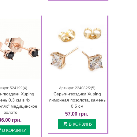
Комплект — браслет+цепочка с
лимонная позолота.
крестиком (родий)
379,00 
303,20 грн.
500,00 грн.
400,00 грн.
17 Дней 10 
17 Дней 10 : 16 : 24
икул: 524199(4)
Артикул: 224082/2(5)
Быстрый просмотр
Быстрый просмотр
-гвоздики Xuping
Серьги-гвоздики Xuping
ень 0,3 см в 4х
лимонная позолота, камень
елях" медицинское
0,5 см
золото
57,00 грн.
36,00 грн.
В КОРЗИНУ
В КОРЗИНУ