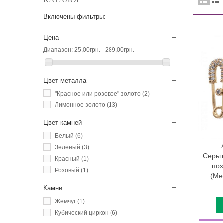
Включены фильтры:
Цена
Диапазон:
25,00грн. - 289,00грн.
Цвет металла
"Красное или розовое" золото
(2)
Лимонное золото
(13)
Цвет камней
Белый
(6)
Зеленый
(3)
Серьг
Красный
(1)
поз
Розовый
(1)
(Ме
Камни
Жемчуг
(1)
Кубический циркон
(6)