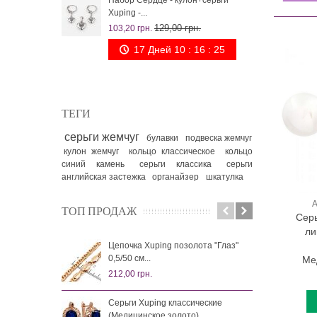
Набор Сердце - кулон+серьги
Ком
Xuping -...
"Фан
129,00 грн.
103,20 грн.
260,
17 Дней 10 : 16 : 24
ТЕГИ
серьги жемчуг
булавки
подвеска жемчуг
кулон жемчуг
кольцо классическое
кольцо
синий камень
серьги классика
серьги
английская застежка
органайзер
шкатулка
А
ТОП ПРОДАЖ
Серь
ли
Цепочка Xuping позолота "Глаз"
Каф
0,5/50 см...
(мед
Ме
212,00 грн.
99,0
Серьги Xuping классические
Каф
(Медицинское золото)
(мед