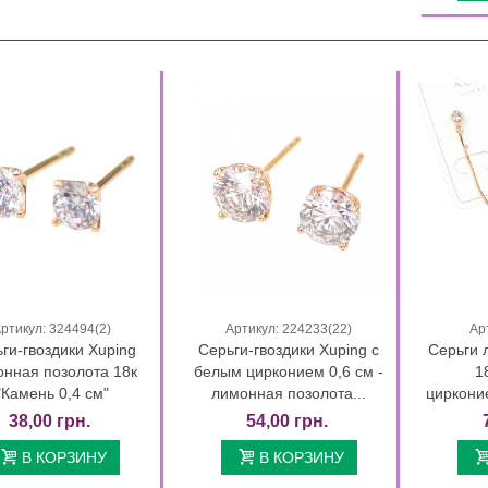
ги Xuping позолота Камень 0,8
еный) на...
89,00 грн.
5 грн.
Серьги Xuping 1,5 см синій камень
(Медицинское...
03 Дней 10 : 16 : 24
113,00 грн.
96,05 грн.
03 Дней 10 : 16 : 24
ги Xuping позолота Камень 0,8
ий) на...
89,00 грн.
5 грн.
Кольцо Xuping позолота
(Медицинское золото)
03 Дней 10 : 16 : 24
87,00 грн.
ртикул: 324494(2)
Артикул: 224233(22)
Ар
Быстрый просмотр
Быстрый просмотр
ги-гвоздики Xuping
Серьги-гвоздики Xuping с
Серьги 
нная позолота 18к
белым цирконием 0,6 см -
1
"Камень 0,4 см"
лимонная позолота...
циркони
38,00 грн.
54,00 грн.
В КОРЗИНУ
В КОРЗИНУ