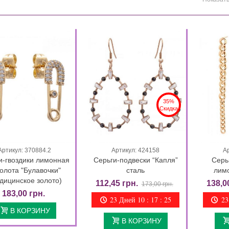
35%
Скидка
Артикул: 370884.2
Артикул: 424158
А
Быстрый просмотр
Быстрый просмотр
и-гвоздики лимонная
Серьги-подвески “Капля”
Серь
олота "Булавочки"
сталь
лим
дицинское золото)
112,45 грн.
138,0
173,00 грн.
183,00 грн.
23 Дней 10 : 17 : 24
23
В КОРЗИНУ
В КОРЗИНУ