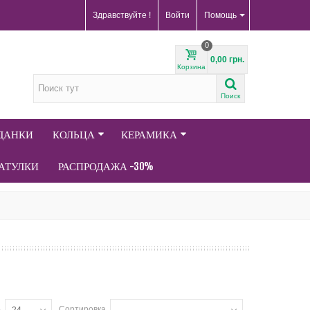
Здравствуйте !
Войти
Помощь
0
0,00 грн.
Корзина
Поиск
АДАНКИ
КОЛЬЦА
КЕРАМИКА
АТУЛКИ
РАСПРОДАЖА -30%
ь
Сортировка
24
--