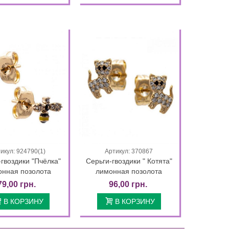
икул: 924790(1)
Артикул: 370867
Быстрый просмотр
Быстрый просмотр
гвоздики "Пчёлка"
Серьги-гвоздики " Котята"
онная позолота
лимонная позолота
79,00 грн.
96,00 грн.
В КОРЗИНУ
В КОРЗИНУ