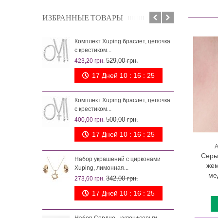
ИЗБРАННЫЕ ТОВАРЫ
Комплект Xuping браслет, цепочка
Комп
с крестиком...
чер
529,00 грн.
423,20 грн.
242,
17 Дней 10 : 16 : 24
Комплект Xuping браслет, цепочка
Наб
с крестиком...
лим
500,00 грн.
400,00 грн.
273,
17 Дней 10 : 16 : 24
А
Серьг
Набор украшений с цирконами
Ком
жем
Xuping, лимонная...
наме
ме
342,00 грн.
273,60 грн.
200,
17 Дней 10 : 16 : 24