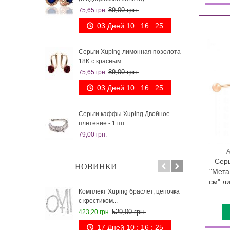
89,00 грн.
75,65 грн.
88,0
03 Дней 10 : 16 : 24
Сер
лимо
Серьги Xuping лимонная позолота
125,
18K с красным...
89,00 грн.
75,65 грн.
Кул
позо
03 Дней 10 : 16 : 24
87,0
Серьги каффы Xuping Двойное
плетение - 1 шт...
79,00 грн.
А
Серь
НОВИНКИ
"Мета
см" л
Комплект Xuping браслет, цепочка
Цепо
с крестиком...
0,5/5
529,00 грн.
423,20 грн.
212,
17 Дней 10 : 16 : 24