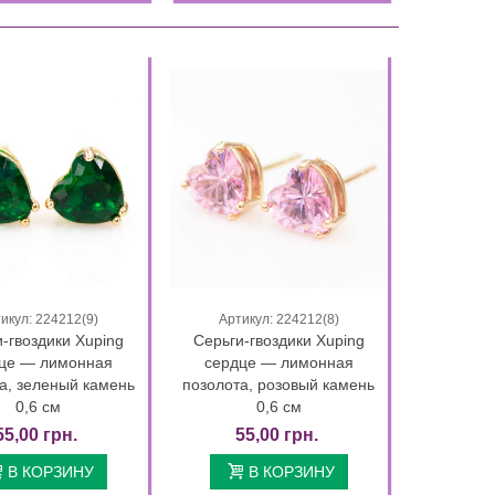
икул: 224212(9)
Артикул: 224212(8)
Быстрый просмотр
Быстрый просмотр
-гвоздики Xuping
Серьги-гвоздики Xuping
це — лимонная
сердце — лимонная
а, зеленый камень
позолота, розовый камень
0,6 см
0,6 см
55,00 грн.
55,00 грн.
В КОРЗИНУ
В КОРЗИНУ