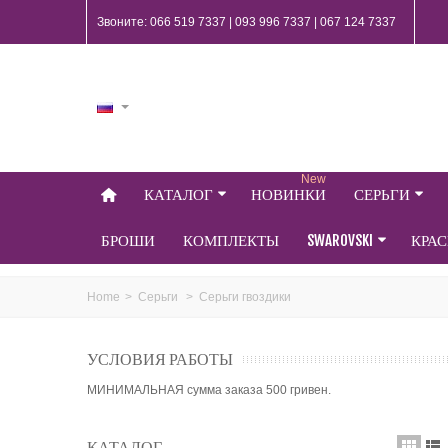
Звоните: 066 519 7337 | 093 996 7337 | 067 124 7337
New
КАТАЛОГ
НОВИНКИ
СЕРЬГИ
БРОШИ
КОМПЛЕКТЫ
SWAROVSKI
КРА
Home
>
Серьги
>
Серьги гвоздики
УСЛОВИЯ РАБОТЫ
МИНИМАЛЬНАЯ сумма заказа 500 гривен.
КАТАЛОГ