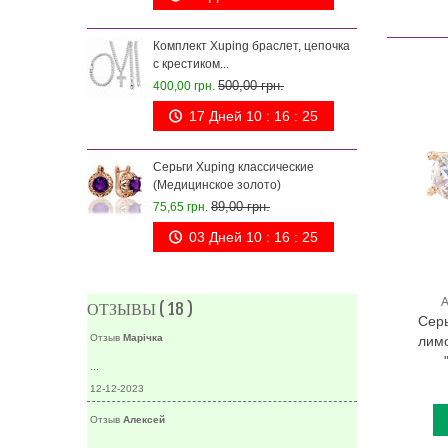
Серь
(зел
Комплект Xuping браслет, цепочка
75,6
с крестиком...
500,00 грн.
400,00 грн.
17 Дней 10 : 16 : 24
Серь
(син
Серьги Xuping классические
75,6
(Медицинское золото)
89,00 грн.
75,65 грн.
03 Дней 10 : 16 : 24
А
ОТЗЫВЫ ( 18 )
Серь
Отзыв
Марічка
лимо
...
12-12-2023
Отзыв
Алексей