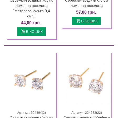
Сережки-гвоздики Xuping
Сережки-гвоздики 0.6 см
лимонна позолота
лимонна позолота
"Металева кулька 0,4
57,00 грн.
см"...
В КОШИК
44,00 грн.
В КОШИК
Артикул: 324494(2)
Артикул: 224233(22)
Сережки-гвоздики Xuping
Сережки-гвоздики Xuping з