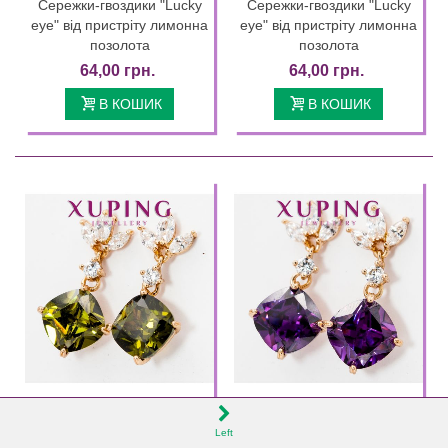
Сережки-гвоздики "Lucky
Сережки-гвоздики "Lucky
eye" від пристріту лимонна
eye" від пристріту лимонна
позолота
позолота
64,00 грн.
64,00 грн.
В КОШИК
В КОШИК
Артикул: 324314(2)
Артикул: 324314(3)
Сережки-гвоздики
Сережки-гвоздики
Left