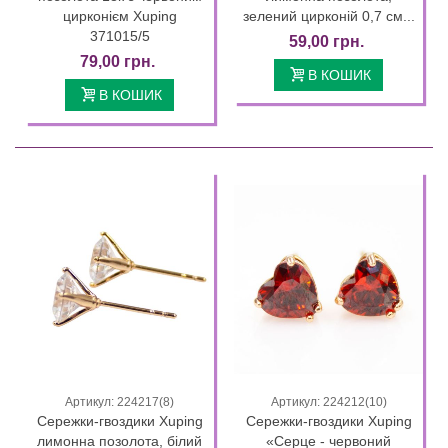
цирконієм Xuping
зелений цирконій 0,7 см...
371015/5
59,00 грн.
79,00 грн.
В КОШИК
В КОШИК
Артикул: 224217(8)
Артикул: 224212(10)
Сережки-гвоздики Xuping
Сережки-гвоздики Xuping
лимонна позолота, білий
«Серце - червоний