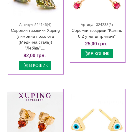
Артикул: 524146(4)
Артикул: 324238(5)
Сережки-гвоздики Xuping
Сережки-гвоздики "Камінь
(лимонна позолота
0,2 у квітці тримачі"
(Медична сталь))
25,00 грн.
"Лебідь",...
В КОШИК
82,00 грн.
В КОШИК