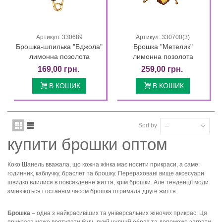
Артикул: 330689
Артикул: 330700(3)
Брошка-шпилька "Бджола"
Брошка "Метелик"
лимонна позолота
лимонна позолота
169,00 грн.
259,00 грн.
В КОШИК
В КОШИК
Sort by
--
купити брошки оптом
Коко Шанель вважала, що кожна жінка має носити прикраси, а саме:
годинник, каблучку, браслет та брошку. Перераховані вище аксесуари
швидко влилися в повсякденне життя, крім брошки. Але тенденції моди
змінюються і останнім часом брошка отримала друге життя.
Брошка
– одна з найкрасивіших та універсальних жіночих прикрас. Ця