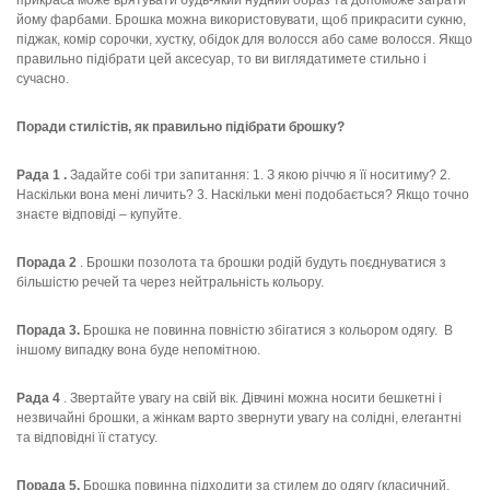
прикраса може врятувати будь-який нудний образ та допоможе заграти
йому фарбами. Брошка можна використовувати, щоб прикрасити сукню,
піджак, комір сорочки, хустку, обідок для волосся або саме волосся. Якщо
правильно підібрати цей аксесуар, то ви виглядатимете стильно і
сучасно.
Поради стилістів, як правильно підібрати брошку?
Рада 1
.
Задайте собі три запитання: 1. З якою річчю я її носитиму? 2.
Наскільки вона мені личить? 3. Наскільки мені подобається? Якщо точно
знаєте відповіді – купуйте.
Порада 2
. Брошки позолота та брошки родій будуть поєднуватися з
більшістю речей
та
через нейтральність кольору.
Порада 3.
Брошка не повинна повністю збігатися з кольором одягу.
В
іншому випадку вона буде непомітною.
Рада 4
. Звертайте увагу на свій вік. Дівчині можна носити бешкетні і
незвичайні брошки, а жінкам варто звернути увагу на солідні, елегантні
та відповідні її статусу.
Порада 5.
Брошка повинна підходити за стилем до одягу (класичний,