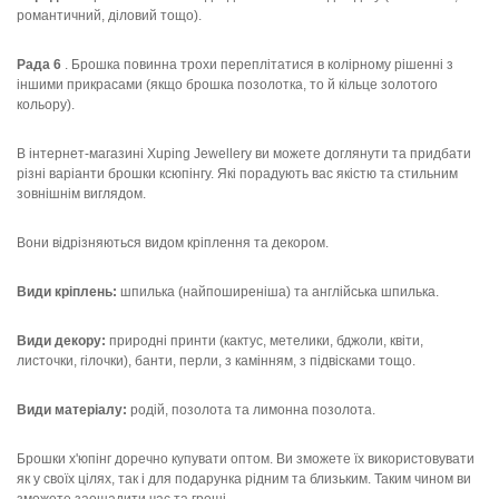
романтичний, діловий тощо).
Рада 6
. Брошка повинна трохи переплітатися в колірному рішенні з
іншими прикрасами (якщо брошка позолотка, то й кільце золотого
кольору).
В інтернет-магазині Xuping Jewellery ви можете доглянути та придбати
різні варіанти брошки ксюпінгу. Які порадують вас якістю та стильним
зовнішнім виглядом.
Вони відрізняються видом кріплення та декором.
Види кріплень:
шпилька (найпоширеніша) та англійська шпилька.
Види декору:
природні принти (кактус, метелики, бджоли, квіти,
листочки, гілочки), банти, перли, з камінням, з підвісками тощо.
Види матеріалу:
родій, позолота та лимонна позолота.
Брошки х'юпінг доречно купувати оптом. Ви зможете їх використовувати
як у своїх цілях, так і для подарунка рідним та близьким. Таким чином ви