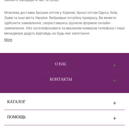
зможете заощадити час та гроші.
Можлива доставка брошки оптом у Харкові, броші оптом Одеса, Київ,
Львів та інші міста України. Вибравши потрібну прикрасу, Ви можете
здійснити замовлення, скориставшись зручною формою онлайн-
замовлення. Або зателефонувати за вказаним номером телефону і наші
менеджери дадуть відповідь на будь-яке запитання.
More
О НАС
КОНТАКТЫ
КАТАЛОГ
ПОМОЩЬ