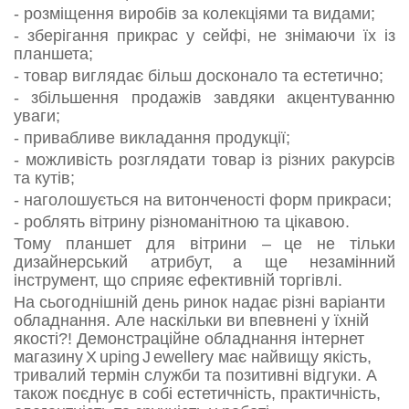
- розміщення виробів за колекціями та видами;
- зберігання прикрас у сейфі, не знімаючи їх із
планшета;
- товар виглядає більш досконало та естетично;
- збільшення продажів завдяки акцентуванню
уваги;
- привабливе викладання продукції;
- можливість розглядати товар із різних ракурсів
та кутів;
- наголошується на витонченості форм прикраси;
- роблять вітрину різноманітною та цікавою.
Тому планшет для вітрини –
це не тільки
дизайнерський атрибут,
а ще незамінний
інструмент, що сприяє ефективній торгівлі.
На сьогоднішній день ринок надає різні варіанти
обладнання. Але наскільки ви впевнені у їхній
якості?! Демонстраційне обладнання інтернет
магазину
X
uping
J
ewellery має найвищу якість,
тривалий термін служби та позитивні відгуки. А
також поєднує в собі естетичність, практичність,