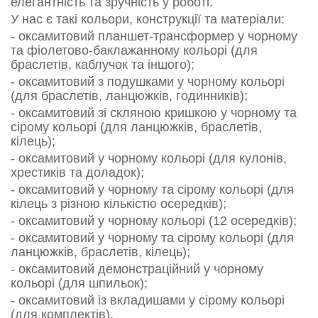
елегантність та зручність у роботі.
У нас є такі кольори, конструкції та матеріали:
- оксамитовий планшет-трансформер у чорному
та фіолетово-баклажанному кольорі (для
браслетів, каблучок та іншого);
- оксамитовий з подушками у чорному кольорі
(для браслетів, ланцюжків, годинників);
- оксамитовий зі скляною кришкою у чорному та
сірому кольорі (для ланцюжків, браслетів,
кілець);
- оксамитовий у чорному кольорі (для кулонів,
хрестиків та доладок);
- оксамитовий у чорному та сірому кольорі (для
кілець з різною кількістю осередків);
- оксамитовий у чорному кольорі (12 осередків);
- оксамитовий
у чорному та сірому кольорі (для
ланцюжків, браслетів, кілець);
- оксамитовий демонстраційний у чорному
кольорі (для шпильок);
- оксамитовий із вкладишами у сірому кольорі
(для комплектів).