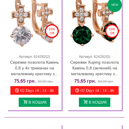
NEW
15%
15%
Off
Off
Артикул: 624282(2)
Артикул: 624282(5)
Сережки позолота Камінь
Сережки Xuping позолота
0,8 у 4х тримачах на
Камінь 0,8 (зелений) на
металевому хрестику з...
металевому хрестику з...
75,65 грн.
75,65 грн.
89,00 грн.
89,00 грн.
02 Days 14 : 14 : 44
02 Days 14 : 14 : 44
В КОШИК
В КОШИК