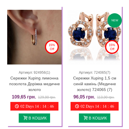
NEW
15%
15%
Off
Off
Артикул: 924956(1)
Артикул: 724065(7)
Сережки Xuping лимонна
Сережки Xuping 1,5 см
позолота Доріжка медичне
синій камінь (Медичне
золото
золото) 724065 (7)
109,65 грн.
96,05 грн.
129,00 грн.
113,00 грн.
02 Days 14 : 14 : 44
02 Days 14 : 14 : 44
В КОШИК
В КОШИК