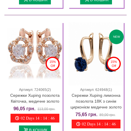
NEW
15%
15%
Off
Off
Артикул: 724065(2)
Артикул: 624948(1)
Сережки Xuping позолота
Сережки Xuping лимонна
Квіточка, медичне золото
позолота 18K з синім
цирконієм медичне золото
96,05 грн.
113,00 грн.
75,65 грн.
89,00 грн.
02 Days 14 : 14 : 44
02 Days 14 : 14 : 44
В КОШИК