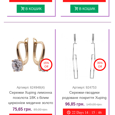
В КОШИК
В КОШИК
15%
35%
Off
Off
Артикул: 624948(4)
Артикул: 924753
Сережки Xuping лимонна
Сережки-гвоздики
позолота 18K з білим
родоване покриття Xuping
цирконієм медичне золото
96,85 грн.
149,00 грн.
75,65 грн.
89,00 грн.
22 Days 14 : 15 : 44