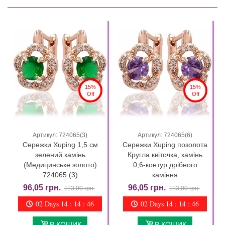
15%
15%
Off
Off
Артикул: 724065(3)
Артикул: 724065(6)
Сережки Xuping 1,5 см
Сережки Xuping позолота
зелений камінь
Кругла квіточка, камінь
(Медицинське золото)
0,6-контур дрібного
724065 (3)
каміння
96,05 грн.
96,05 грн.
113,00 грн.
113,00 грн.
02 Days 14 : 14 : 44
02 Days 14 : 14 : 44
В КОШИК
В КОШИК