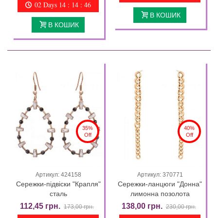
02 Days 14 : 14 : 44
В КОШИК
В КОШИК
35%
40%
Off
Off
Артикул: 424158
Артикул: 370771
Сережки-підвіски "Крапля"
Сережки-ланцюги "Донна"
сталь
лимонна позолота
112,45 грн.
138,00 грн.
173,00 грн.
230,00 грн.