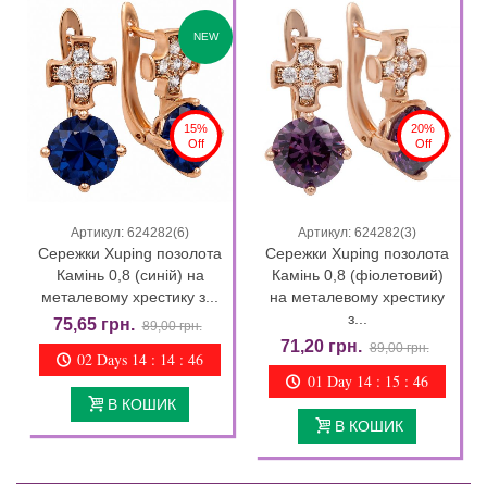
NEW
15%
20%
Off
Off
Артикул: 624282(6)
Артикул: 624282(3)
Сережки Xuping позолота
Сережки Xuping позолота
Камінь 0,8 (синій) на
Камінь 0,8 (фіолетовий)
металевому хрестику з...
на металевому хрестику
з...
75,65 грн.
89,00 грн.
71,20 грн.
89,00 грн.
02 Days 14 : 14 : 44
01 Day 14 : 15 : 44
В КОШИК
В КОШИК