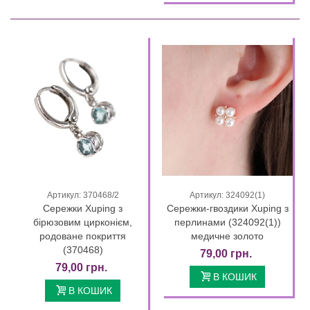
Артикул: 370468/2
Артикул: 324092(1)
Сережки Xuping з
Сережки-гвоздики Xuping з
бірюзовим цирконієм,
перлинами (324092(1))
родоване покриття
медичне золото
(370468)
79,00 грн.
79,00 грн.
В КОШИК
В КОШИК