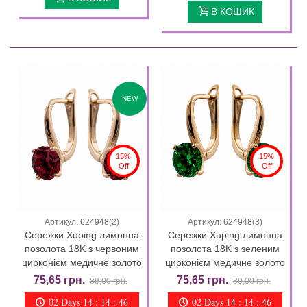
В КОШИК
NEW
15%
15%
Off
Off
Артикул: 624948(2)
Артикул: 624948(3)
Сережки Xuping лимонна
Сережки Xuping лимонна
позолота 18K з червоним
позолота 18K з зеленим
цирконієм медичне золото
цирконієм медичне золото
75,65 грн.
75,65 грн.
89,00 грн.
89,00 грн.
02 Days 14 : 14 : 44
02 Days 14 : 14 : 44