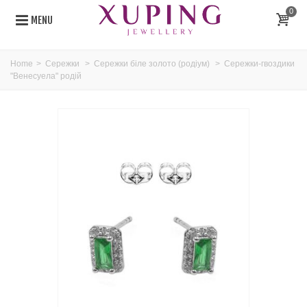
0
MENU
Home
>
Сережки
>
Сережки біле золото (родіум)
>
Сережки-гвоздики
"Венесуела" родій