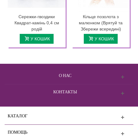
Сережки-гвоздики
Кільце позолота з
Квадрат-камінь 0,4 см
малюнком (Врятуй та
родій
Збережи всередині)
У КОШИК
У КОШИК
О НАС
КОНТАКТЫ
КАТАЛОГ
ПОМОЩЬ