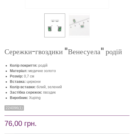
Сережки-гвоздики "Венесуела" родій
Колір покриття:
родій
Матеріал:
медичне золото
Розмір:
0,7 см
Вставка:
циркони
Колір вставки:
білий, зелений
Застібка сережок:
гвоздик
Виробник:
Xuping
224096(1)
76,00 грн.