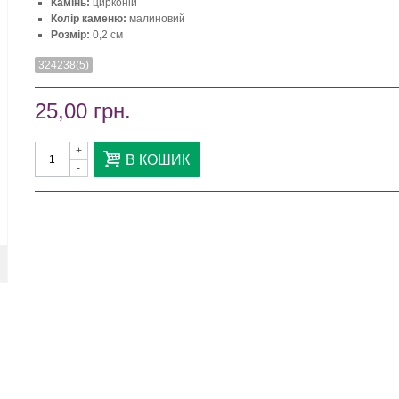
Камінь:
цирконій
Колір каменю:
малиновий
Розмір:
0,2 см
324238(5)
25,00 грн.
+
В КОШИК
-