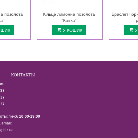
на позолота
Кільце лимонна позолота
Браслет чорн
ка"
"Квітка"
р
ОШИК
У КОШИК
У
КОНТАКТЫ
ам:
337
337
337
оты: пн-сб
10:00
-
19:00
 email:
g.biz.ua