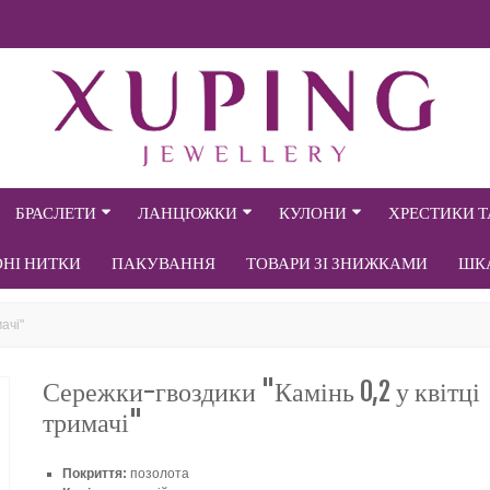
БРАСЛЕТИ
ЛАНЦЮЖКИ
КУЛОНИ
ХРЕСТИКИ 
ОНІ НИТКИ
ПАКУВАННЯ
ТОВАРИ ЗІ ЗНИЖКАМИ
ШК
ачі"
Сережки-гвоздики "Камінь 0,2 у квітці
тримачі"
Покриття:
позолота