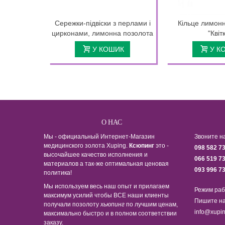
Сережки-підвіски з перлами і
Кільце лимон
цирконами, лимонна позолота
"Квіт
У КОШИК
У К
О НАС
Мы - официальный Интернет-Магазин
Звоните н
медицинского золота Xuping.
Ксюпинг
это -
098 582 7
высочайшее качество исполнения и
066 519 7
материалов а так-же оптимальная ценовая
093 996 7
политика!
Мы используем весь наш опыт и прилагаем
Режим раб
максимум усилий чтобы ВСЕ наши клиенты
Пишите на
получали позолоту
хьюпинг
по лучшим ценам,
info@xupin
максимально быстро и в полном соответствии
заказу.