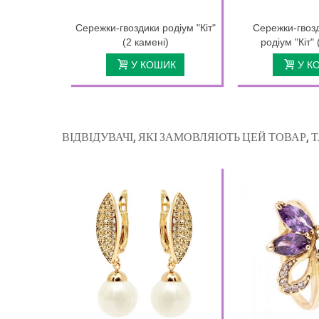
Сережки-гвоздики родіум "Кіт"
Сережки-гвоз
(2 камені)
родіум "Кіт" 
У КОШИК
У К
ВІДВІДУВАЧІ, ЯКІ ЗАМОВЛЯЮТЬ ЦЕЙ ТОВАР,