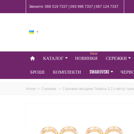
Звоните: 066 519 7337 | 093 996 7337 | 067 124 7337
New
КАТАЛОГ
НОВИНКИ
СЕРЕЖКИ
БРОШІ
КОМПЛЕКТИ
SWAROVSKI
ЧЕРВ
Home
>
Сережки
>
Сережки-гвоздики "Камінь 0,2 у квітці трим