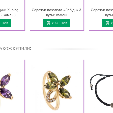
дики Xuping
Сережки позолота «Лебідь» 3
Сережки позо
(2 камені)
вузькі камені
вузь
ОШИК
У КОШИК
У
 ТАКОЖ КУПИЛИ: