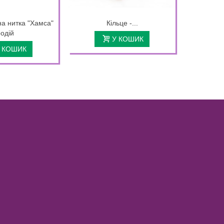
а нитка "Хамса"
Кільце -...
одій
У КОШИК
 КОШИК