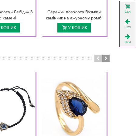
лота «Лебідь» 3
Сережки позолота Вузький
Сережки
Cart
кі камені
камінчик на ажурному ромбі
камінчик
Prev
 КОШИК
У КОШИК
Next