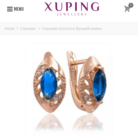
0
MENU
Home
>
Сережки
>
Сережки позолота Вузький камінь