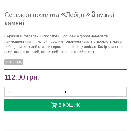
Сережки позолота «Лебідь» 3 вузькі
камені
Сережки виготовлені із позолоти. Зроблені у формі лебедя та
прикрашені камінням. Три невеликі подовжені камені створюють крила
лебедя і маленький камінчик прикрашає голову лебедя. Колір каменів в
асортименті (жовтий, блакитний та фіолетовий колір).
724390(8)
112,00 грн.
-
+
В КОШИК