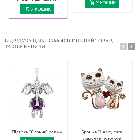
У КОШИК
У КОШИК
ВІДВІДУВАЧІ, ЯКІ ЗАМОВЛЯЮТЬ ЦЕЙ ТОВАР,
ТАКОЖ КУПИЛИ:
Підвіска "Слоник" родіум
Брошка "Happy cats"
лимонна позолота