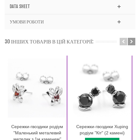
DATA SHEET
УМОВИ РОБОТИ
30 ІНШИХ ТОВАРІВ В ЦІЙ КАТЕГОРІЇ:
Сережки-гвоздики родіум
Сережки-гвоздики Xuping
"Маленький металевий
родіум "Кіт" (2 камені)
метелик з 1м каменем"