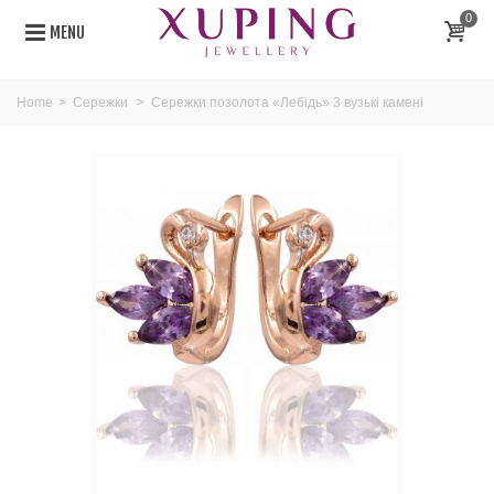
0
MENU
Home
>
Сережки
>
Сережки позолота «Лебідь» 3 вузькі камені