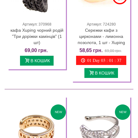
Артикул: 370968
Артикул: 724280
кафа Xuping чорний родій
Сережки кафи з
"Три доріжки камінців" (1
цирконами - лимонна
шт)
позолота, 1 шт - Xuping
69,00 грн.
58,65 грн.
69,00 грн.
01 Day 03 : 01 : 37
В КОШИК
В КОШИК
NEW
NEW