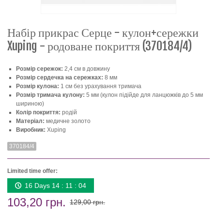
Набір прикрас Серце - кулон+сережки
Xuping - родоване покриття (370184/4)
Розмір сережок:
2,4 см в довжину
Розмір сердечка на сережках:
8 мм
Розмір кулона:
1 см без урахування тримача
Розмір тримача кулону:
5 мм (кулон підійде для ланцюжків до 5 мм
шириною)
Колір покриття:
родій
Матеріал:
медичне золото
Виробник:
Xuping
370184/4
Limited time offer:
16 Days 14 : 11 : 04
103,20 грн.
129,00 грн.