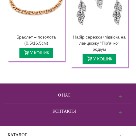
Браслет – позолота
Набір сережки+підвіска на
(0,5/16,5см)
ланцюжку “Пір'ячко”
родіум
У КОШИК
У КОШИК
О НАС
КОНТАКТЫ
КАТАЛОГ