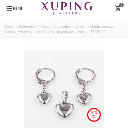
0
MENU
Home
>
Комплекти
>
Комплекти медичної сталі
>
Набір прикрас
Серце - кулон+сережки Xuping - родоване покриття (370184/4)
20%
Off