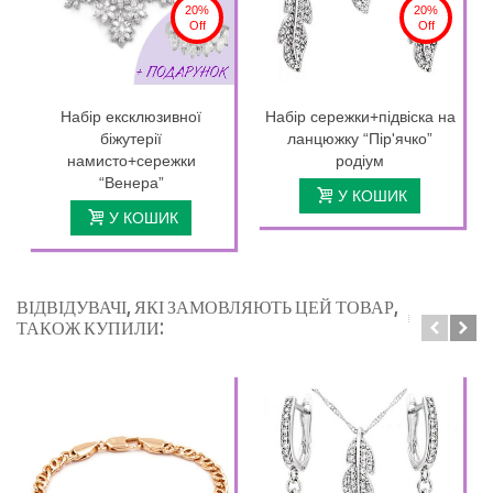
20%
20%
Off
Off
Набір ексклюзивної
Набір сережки+підвіска на
біжутерії
ланцюжку “Пір'ячко”
намисто+сережки
родіум
“Венера”
У КОШИК
У КОШИК
ВІДВІДУВАЧІ, ЯКІ ЗАМОВЛЯЮТЬ ЦЕЙ ТОВАР,
ТАКОЖ КУПИЛИ: