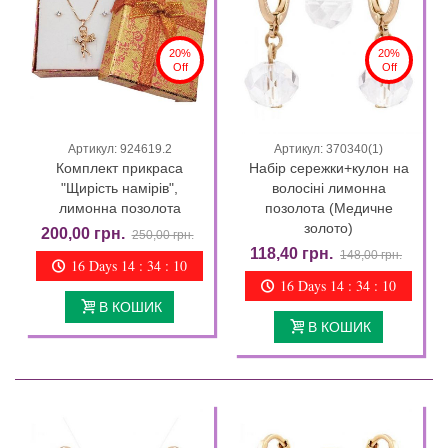
20%
20%
Off
Off
Артикул: 924619.2
Артикул: 370340(1)
Комплект прикраса
Набір сережки+кулон на
"Щирість намірів",
волосіні лимонна
лимонна позолота
позолота (Медичне
золото)
200,00 грн.
250,00 грн.
118,40 грн.
148,00 грн.
16 Days 14 : 34 : 09
16 Days 14 : 34 : 09
В КОШИК
В КОШИК