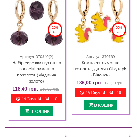
20%
20%
Off
Off
Артикул: 370340(2)
Артикул: 370789
Набір сережки+кулон на
Комплект лимонна
волосіні лимонна
позолота, дитяча біжутерія
позолота (Медичне
«Білочка»
золото)
136,00 грн.
170,00 грн.
118,40 грн.
148,00 грн.
16 Days 14 : 34 : 09
16 Days 14 : 34 : 09
В КОШИК
В КОШИК