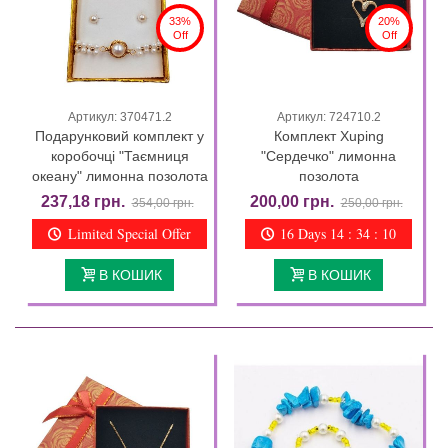
33%
20%
Off
Off
Артикул: 370471.2
Артикул: 724710.2
Подарунковий комплект у
Комплект Xuping
коробочці "Таємниця
"Сердечко" лимонна
океану" лимонна позолота
позолота
237,18 грн.
200,00 грн.
354,00 грн.
250,00 грн.
Limited Special Offer
16 Days 14 : 34 : 09
В КОШИК
В КОШИК