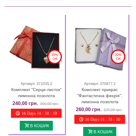
20%
20%
Off
Off
Артикул: 371035.2
Артикул: 370877.2
Комплект "Серце-листок"
Комплект прикрас
лимонна позолота
"Фантастична феєрія",
лимонна позолота
240,00 грн.
300,00 грн.
260,00 грн.
325,00 грн.
16 Days 14 : 34 : 09
16 Days 14 : 34 : 09
В КОШИК
В КОШИК