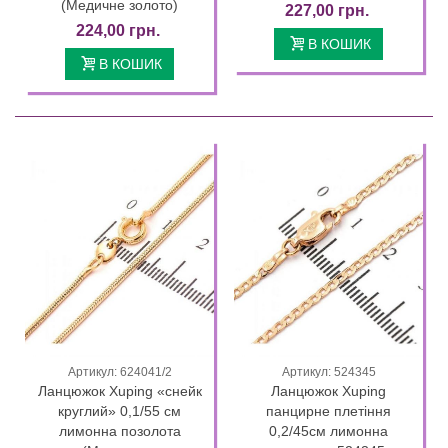
(Медичне золото)
227,00 грн.
224,00 грн.
В КОШИК
В КОШИК
Артикул: 624041/2
Артикул: 524345
Ланцюжок Xuping «снейк
Ланцюжок Xuping
круглий» 0,1/55 см
панцирне плетіння
лимонна позолота
0,2/45см лимонна