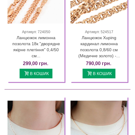
Артикул: 724050
Артикул: 524517
Ланцюжок лимонна
Ланцюжок Xuping
позолота 18к "дворядне
кардинал лимонна
якірне плетіння" 0,4/50
позолота 0,8/60 см
см...
(Медичне золото) -...
299,00 грн.
790,00 грн.
В КОШИК
В КОШИК