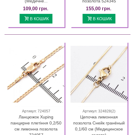
(Медичне...
позолота 524345
109,00 грн.
155,00 грн.
В КОШИК
В КОШИК
Артикул: 724057
Артикул: 324828(2)
Ланцюжок Xuping
Цепочка лимонная
панцирне плетіння 0,2/50
позолота Снейк гранёный
см лимонна позолота
0,1/60 см (Медицинское
724057
золото)