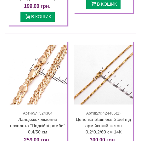
В КОШИК
199,00 грн.
В КОШИК
Артикул: 524364
Артикул: 424486(2)
Ланцюжок лімонна
Цепочка Stainless Steel під
позолота "Подвійні ромби"
армійський жетон
0,4/50 см
0,2*0,2/60 см 14К
259,00 грн.
300,00 грн.