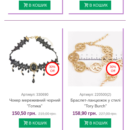
В КОШИК
В КОШИК
30%
30%
Off
Off
Артикул: 330690
Артикул: 220500(2)
Чокер мереживний чорний
Браслет-ланцюжок у стилі
"Готика"
"Tory Burch"
150,50 грн.
158,90 грн.
215,00 грн.
227,00 грн.
В КОШИК
В КОШИК