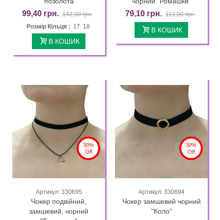
позолота
чорний "Ромашки"
99,40 грн.
79,10 грн.
142,00 грн.
113,00 грн.
Розмір Кільця :
17 18
В КОШИК
В КОШИК
30%
30%
Off
Off
Артикул: 330695
Артикул: 330694
Чокер подвійний,
Чокер замшевий чорний
замшевий, чорний
"Коло"