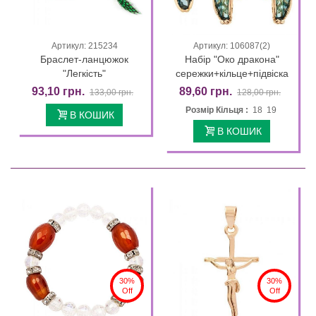
Артикул: 215234
Артикул: 106087(2)
Браслет-ланцюжок
Набір "Око дракона"
"Легкість"
сережки+кільце+підвіска
93,10 грн.
89,60 грн.
133,00 грн.
128,00 грн.
Розмір Кільця :
18 19
В КОШИК
В КОШИК
30%
30%
Off
Off