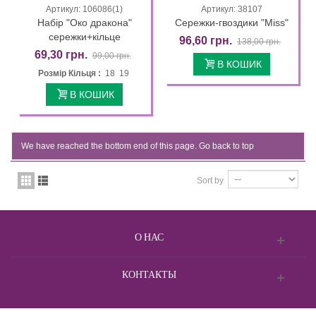
Артикул: 106086(1)
Артикул: 38107
Набір "Око дракона"
Сережки-гвоздики "Miss"
сережки+кільце
96,60 грн.
138,00 грн.
69,30 грн.
99,00 грн.
В КОШИК
Розмір Кільця :
18 19
В КОШИК
We have reached the bottom end of this page.
Go back to top
Sort by
О НАС
КОНТАКТЫ