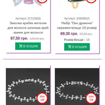
Артикул: 371156(8)
Артикул: 106086(2)
Заколка крабик метелик
Набір "Око дракона"
для волосся шпилька краб
сережки+кільце 19 розмір
зажим для волосся
69,30 грн.
99,00 грн.
87,50 грн.
125,00 грн.
Розмір Кільця :
19
В КОШИК
В КОШИК
30%
30%
Off
Off