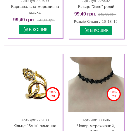
Артикул: 330699
Артикул: 225402
Карнавальна мереживна
Кільце "Змія" родій
маска
99,40 грн.
142,00 грн.
99,40 грн.
142,00 грн.
Розмір Кільця :
16 18 19
В КОШИК
В КОШИК
30%
30%
Off
Off
Артикул: 225133
Артикул: 330696
Кільце "Змія" лимонна
Чокер мереживний,