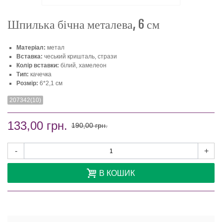
Шпилька бічна металева, 6 см
Матеріал:
метал
Вставка:
чеський кришталь, стрази
Колір вставки:
білий, хамелеон
Тип:
качечка
Розмір:
6*2,1 см
207342(10)
133,00 грн.
190,00 грн.
-
+
В КОШИК