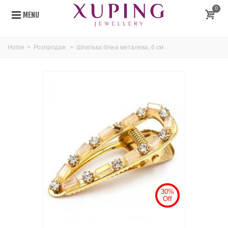
0
MENU
Home
>
Розпродаж
>
Шпилька бічна металева, 6 см
30%
Off