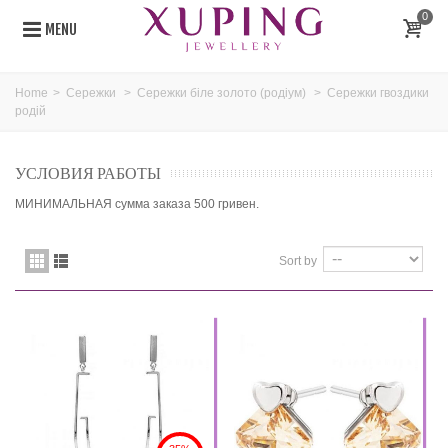
0
MENU
Home
>
Сережки
>
Сережки біле золото (родіум)
>
Сережки гвоздики
родій
УСЛОВИЯ РАБОТЫ
МИНИМАЛЬНАЯ сумма заказа 500 гривен.
Sort by