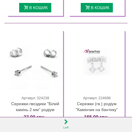
В КОШИК
В КОШИК
Артикул: 324238
Артикул: 224696
Сережки-гвоздики "Білий
Сережки (гв.) родіум
камінь 2 мм" родіум
"Камінчик на бантику"
33,00 грн.
165,00 грн.
В КОШИК
В КОШИК
Left