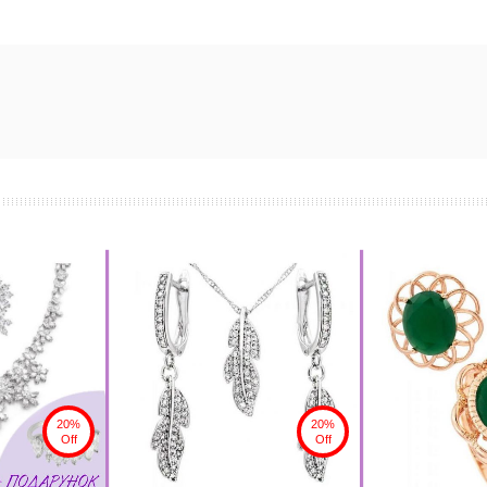
20%
20%
Off
Off