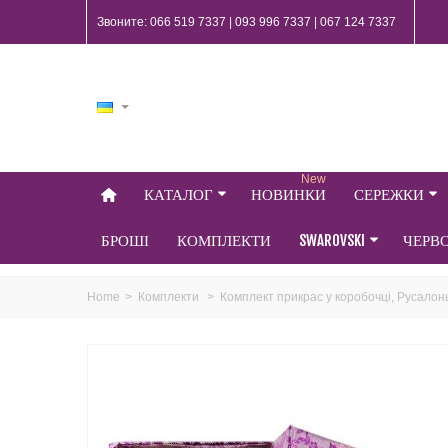
Звоните: 066 519 7337 | 093 996 7337 | 067 124 7337
New
КАТАЛОГ
НОВИНКИ
СЕРЕЖКИ
БРОШІ
КОМПЛЕКТИ
SWAROVSKI
ЧЕРВ
Home
>
Комплекти
>
Комплект прикрас у коробочці, Русалон