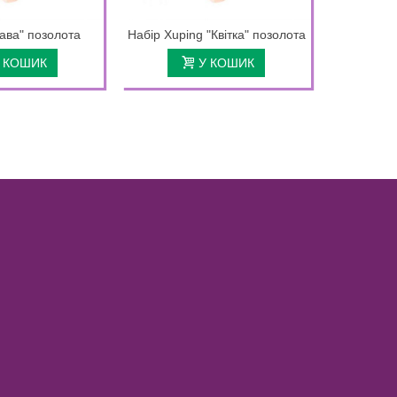
ава" позолота
Набір Xuping "Квітка" позолота
Набір "
 КОШИК
У КОШИК