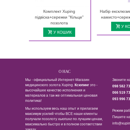
Комплект Xuping
Набір ексклюзив
підвіска+сережки "Кільце"
намисто+сереж
позолота
У К
У КОШИК
О НАС
Мы - официальный Интернет-Магазин
Звоните н
медицинского золота Xuping.
Ксюпинг
это -
098 582 7
высочайшее качество исполнения и
066 519 7
материалов а так-же оптимальная ценовая
093 996 7
политика!
Мы используем весь наш опыт и прилагаем
Режим раб
максимум усилий чтобы ВСЕ наши клиенты
Пишите на
получали позолоту
хьюпинг
по лучшим ценам,
info@xupin
максимально быстро и в полном соответствии
заказу.