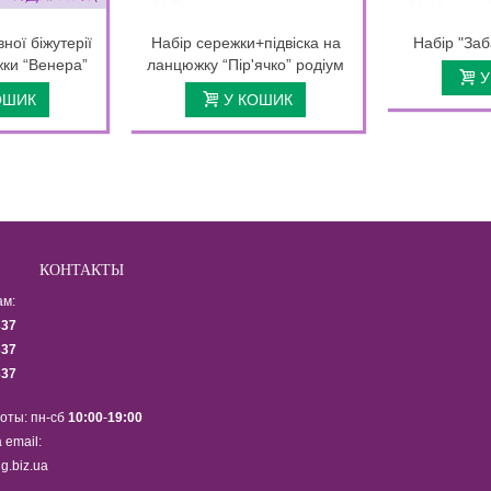
ної біжутерії
Набір сережки+підвіска на
Набір "Заб
ки “Венера”
ланцюжку “Пір'ячко” родіум
У
ОШИК
У КОШИК
КОНТАКТЫ
ам:
337
337
337
оты: пн-сб
10:00
-
19:00
 email:
g.biz.ua