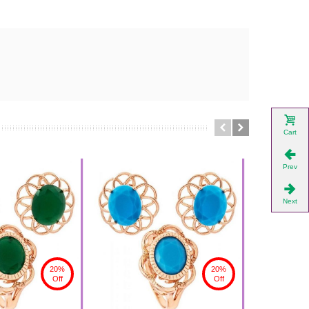
Cart
Prev
Next
20%
20%
Off
Off