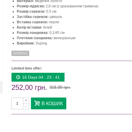
Матеріал:
медичне золото
Розмір підвіски:
2,8 см (з урахуванням тримача)
Розмір сережок:
0.5 см
Застібка сережок:
цвяшок
Вставка сережок:
перли
Колір вставки:
білий
Розмір ланцюжка:
0,1/45 см
Плетіння ланцюжка:
венеціанське
Виробник:
Xuping
324055/2
Limited time offer:
16 Days 04 : 23 : 41
252,00 грн.
315,00 грн.
+
В КОШИК
-