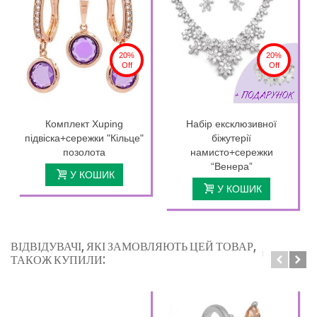
20%
20%
Off
Off
Комплект Xuping
Набір ексклюзивної
підвіска+сережки "Кільце"
біжутерії
позолота
намисто+сережки
“Венера”
У КОШИК
У КОШИК
ВІДВІДУВАЧІ, ЯКІ ЗАМОВЛЯЮТЬ ЦЕЙ ТОВАР,
ТАКОЖ КУПИЛИ: