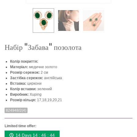
Набір "Забава" позолота
Колір покриття:
Матеріал:
медичне золото
Розмір сережок:
2 см
Застібка сережок:
англійська
Вставка:
циркони
Колір вставки:
зелений
Виробник:
Xuping
Розмір кільця:
17,18,19,20,21
824948/2(4)
Limited time offer:
14 Days 14 : 46 : 44