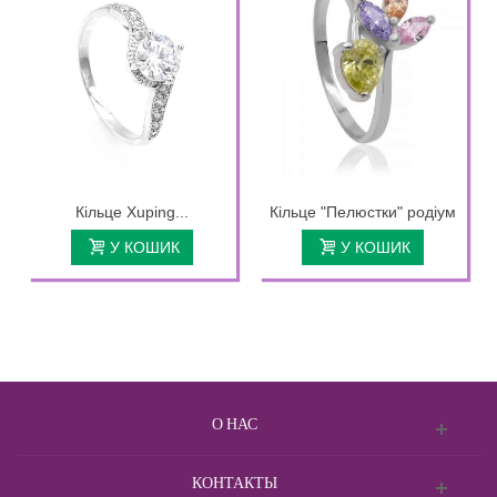
Кільце Xuping...
Кільце "Пелюстки" родіум
У КОШИК
У КОШИК
О НАС
КОНТАКТЫ