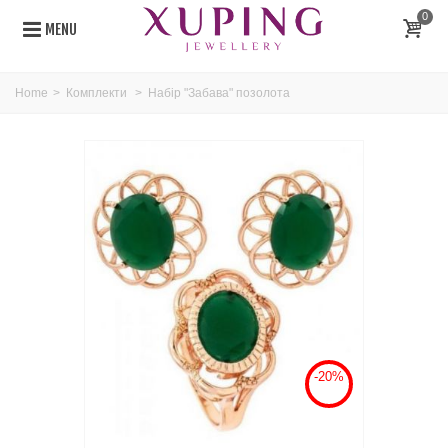
0
MENU
Home
>
Комплекти
>
Набір "Забава" позолота
-20%