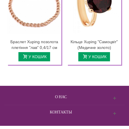
Браслет Xuping позолота
Кільце Xuping "Самоцвіт"
плетіння "лав" 0,4/17 см
(Медичне золото)
У КОШИК
У КОШИК
О НАС
КОНТАКТЫ