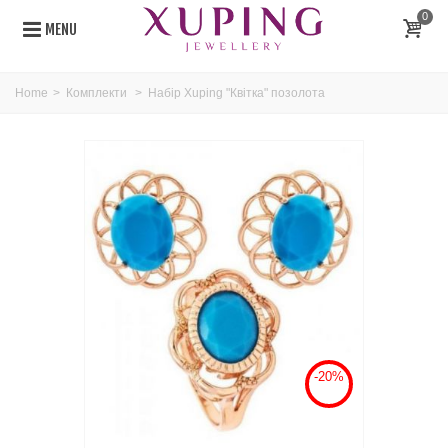
0
MENU
Home
>
Комплекти
>
Набір Xuping "Квітка" позолота
-20%