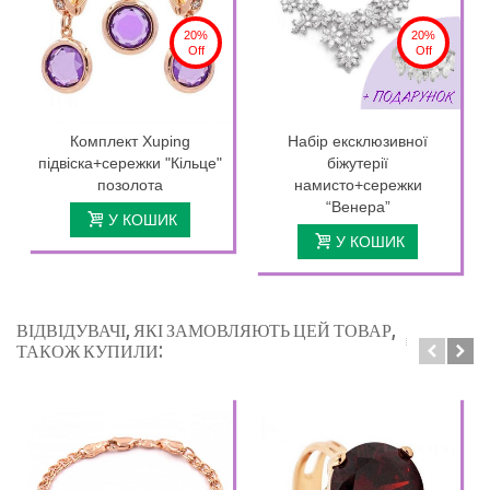
20%
20%
Off
Off
Комплект Xuping
Набір ексклюзивної
підвіска+сережки "Кільце"
біжутерії
позолота
намисто+сережки
“Венера”
У КОШИК
У КОШИК
ВІДВІДУВАЧІ, ЯКІ ЗАМОВЛЯЮТЬ ЦЕЙ ТОВАР,
ТАКОЖ КУПИЛИ: