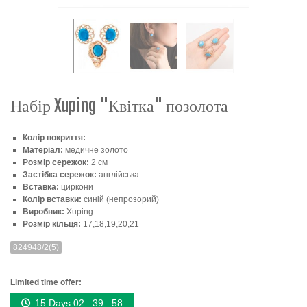
Набір Xuping "Квітка" позолота
Колір покриття:
Матеріал:
медичне золото
Розмір сережок:
2 см
Застібка сережок:
англійська
Вставка:
циркони
Колір вставки:
синій (непрозорий)
Виробник:
Xuping
Розмір кільця:
17,18,19,20,21
824948/2(5)
Limited time offer:
15 Days 02 : 39 : 58