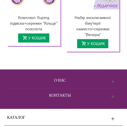
Комплект Xuping
Набір ексклюзивної
підвіска+сережки "Кільце"
біжутерії
позолота
намисто+сережки
“Венера”
У КОШИК
У КОШИК
О НАС
КОНТАКТЫ
КАТАЛОГ