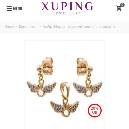
0
MENU
Home
>
Комплекти
>
Набір "Кільце з крилами" лимонна позолота.
20%
Off