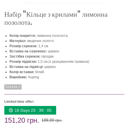
Набір "Кільце з крилами" лимонна
позолота.
Колір покриття:
лимонна позолота.
Матеріал:
медичне золото
Розмір сережок:
1,4 см
Вставка на сережках:
циркон
Застібка сережок:
гвоздик
Розмір підвіски:
1,5 см (з урахуванням тримача)
Вставка на підвісці:
циркон
Колір вставки:
білий
Виробник:
Xuping
524184.3
Limited time offer:
16 Days 23 : 39 : 05
151,20 грн.
189,00 грн.