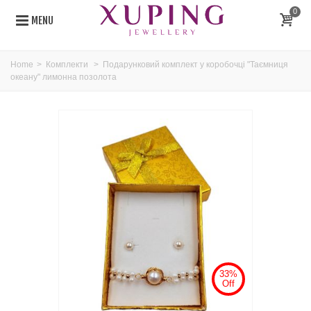
0
MENU
Home
>
Комплекти
>
Подарунковий комплект у коробочці "Таємниця
океану" лимонна позолота
33%
Off