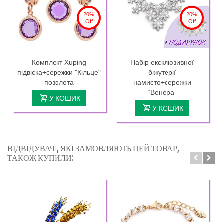
20%
20%
Off
Off
Комплект Xuping
Набір ексклюзивної
підвіска+сережки "Кільце"
біжутерії
позолота
намисто+сережки
“Венера”
У КОШИК
У КОШИК
ВІДВІДУВАЧІ, ЯКІ ЗАМОВЛЯЮТЬ ЦЕЙ ТОВАР,
ТАКОЖ КУПИЛИ: