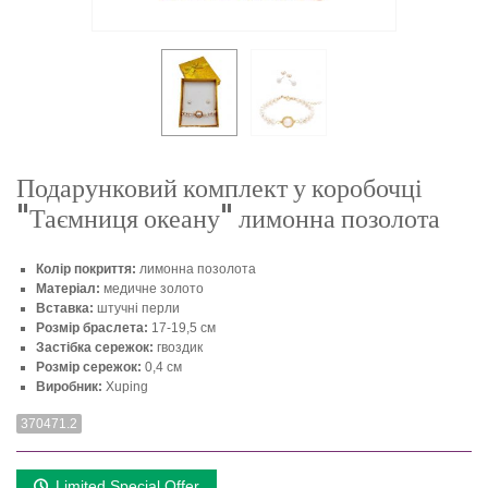
Подарунковий комплект у коробочці
"Таємниця океану" лимонна позолота
Колір покриття:
лимонна позолота
Матеріал:
медичне золото
Вставка:
штучні перли
Розмір браслета:
17-19,5 см
Застібка сережок:
гвоздик
Розмір сережок:
0,4 см
Виробник:
Xuping
370471.2
Limited Special Offer