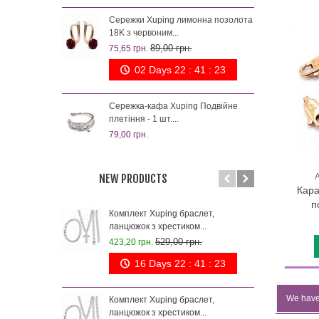
лимо
Сережки Xuping лимонна позолота
125,
18K з червоним...
89,00 грн.
75,65 грн.
Куло
позо
02 Days 22 : 41 : 23
87,0
Сережка-кафа Xuping Подвійне
плетіння - 1 шт....
79,00 грн.
NEW PRODUCTS
Кара
п
Комплект Xuping браслет,
Лан
ланцюжок з хрестиком...
0,5/5
529,00 грн.
423,20 грн.
212,
16 Days 22 : 41 : 23
Сер
0,8 
We have 
Комплект Xuping браслет,
75,6
ланцюжок з хрестиком...