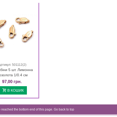
нна позолота 18к...
00 грн.
н Xuping Круг лимонна
лота 18к (медичне...
0 грн.
Артикул: 501112(2)
Quick view
біни 5 шт. Лимонна
озолота 1/0.4 см
цюжок Xuping позолота "Око"
Сережки Xuping класичні (Медичне
97,00 грн.
0 см...
золото)
89,00 грн.
00 грн.
75,65 грн.
В КОШИК
02 Days 22 : 41 : 23
ежки Xuping позолота Камінь
(зелений) на...
reached the bottom end of this page.
Go back to top
89,00 грн.
5 грн.
Сережки Xuping 1,5 см синій камінь
(Медичне...