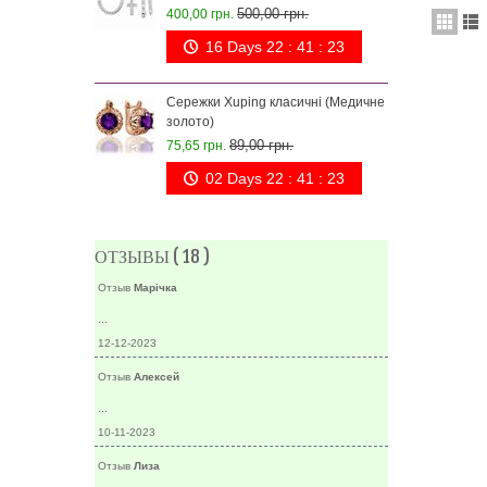
500,00 грн.
400,00 грн.
16 Days 22 : 41 : 23
Сер
0,8 (
Сережки Xuping класичні (Медичне
75,6
золото)
89,00 грн.
75,65 грн.
02 Days 22 : 41 : 23
ОТЗЫВЫ ( 18 )
Отзыв
Марічка
...
12-12-2023
Отзыв
Алексей
...
10-11-2023
Отзыв
Лиза