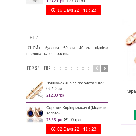
129,00 грн.
103,20 грн.
260,
16 Days 22 : 41 : 23
ТЕГИ
снейк
булавки
50 см
40 см
підвіска
перлина
кулон перлина
TOP SELLERS
Ланцюжок Xuping позолота "Око"
Сер
0,5/50 см...
18к 
Кара
212,00 грн.
99,0
Сережки Xuping класичні (Медичне
Сер
золото)
18к 
89,00 грн.
75,65 грн.
88,0
02 Days 22 : 41 : 23
Сер