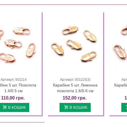
325,00 грн.
250,00 грн.
00 грн.
200,00 грн.
16 Days 22 : 41 : 23
16 Days 22 : 41 : 23
ежка-каффа лимонна позолота
Артикул: 501114
Артикул: 501115(3)
Арт
Quick view
Quick view
(Медичне...
біни 5 шт. Позолота
Карабіни 5 шт. Лимонна
Карабі
0 грн.
1.4/0.5 см
позолота 1.6/0.6 см
110,00 грн.
152,00 грн.
1
ежка-каффа лимонна позолота
(медзолото...
В КОШИК
В КОШИК
0 грн.
ежка-каффа "Перетин"