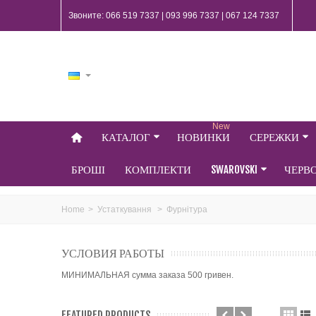
Звоните: 066 519 7337 | 093 996 7337 | 067 124 7337
New
КАТАЛОГ
НОВИНКИ
СЕРЕЖКИ
БРОШІ
КОМПЛЕКТИ
SWAROVSKI
ЧЕРВ
Home
>
Устаткування
>
Фурнітура
УСЛОВИЯ РАБОТЫ
МИНИМАЛЬНАЯ сумма заказа 500 гривен.
FEATURED PRODUCTS