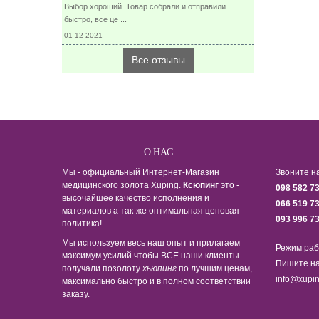
Выбор хороший. Товар собрали и отправили
быстро, все це ...
01-12-2021
Все отзывы
О НАС
Мы - официальный Интернет-Магазин
Звоните н
медицинского золота Xuping.
Ксюпинг
это -
098 582 7
высочайшее качество исполнения и
066 519 7
материалов а так-же оптимальная ценовая
093 996 7
политика!
Мы используем весь наш опыт и прилагаем
Режим раб
максимум усилий чтобы ВСЕ наши клиенты
Пишите на
получали позолоту
хьюпинг
по лучшим ценам,
info@xupin
максимально быстро и в полном соответствии
заказу.