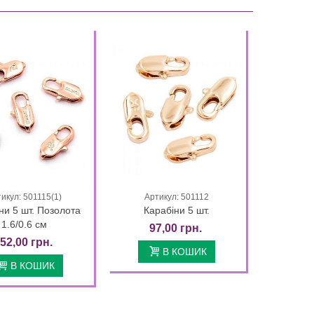
500,00 грн.
400,00 грн.
16 Days 22 
16 Days 22 : 41 : 23
икул: 501115(1)
Артикул: 501112
Quick view
Quick view
ни 5 шт. Позолота
Карабіни 5 шт.
1.6/0.6 см
97,00 грн.
52,00 грн.
В КОШИК
В КОШИК