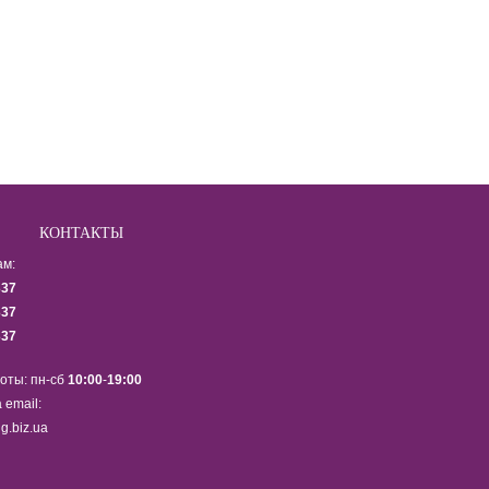
КОНТАКТЫ
ам:
337
337
337
оты: пн-сб
10:00
-
19:00
 email:
g.biz.ua