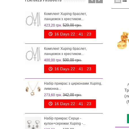
Комплект Xuping браслет,
Комп
ланцюжок з хрестиком...
поз
529,00 грн.
423,20 грн.
242,
16 Days 22 : 41 : 23
Комплект Xuping браслет,
Набі
ланцюжок з хрестиком...
лим
500,00 грн.
400,00 грн.
273,
16 Days 22 : 41 : 23
Набір прикрас з цирконами Xuping,
Ком
А
лимонна...
намі
Тр
342,00 грн.
273,60 грн.
200,
(л
(
16 Days 22 : 41 : 23
Набір прикрас Серце -
Ком
кулон+сережки Xuping -...
феєр