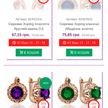
Артикул: 824422(4)
Артикул: 924978(3)
Сережки Xuping позолота
Сережки Xuping класичні
Круглий камінь 0,6
(Медичне золото)
67,15 грн.
75,65 грн.
79,00 грн.
89,00 грн.
03 Days 15 : 15 : 57
03 Days 15 : 15 : 57
В КОШИК
В КОШИК
NEW
15%
15%
Off
Off