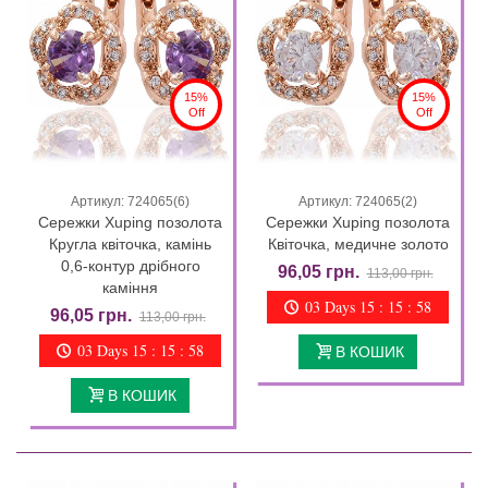
15%
15%
Off
Off
Артикул: 724065(6)
Артикул: 724065(2)
Сережки Xuping позолота
Сережки Xuping позолота
Кругла квіточка, камінь
Квіточка, медичне золото
0,6-контур дрібного
96,05 грн.
113,00 грн.
каміння
03 Days 15 : 15 : 57
96,05 грн.
113,00 грн.
03 Days 15 : 15 : 57
В КОШИК
В КОШИК