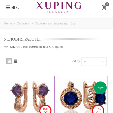
0
MENU
Home
>
Сережки
>
Сережки англійська застібка
УСЛОВИЯ РАБОТЫ
МИНИМАЛЬНАЯ сумма заказа 500 гривен.
Sort by
--
NEW
15%
15%
Off
Off