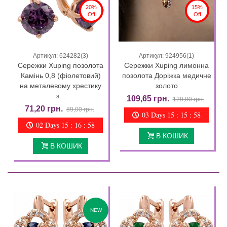
20%
15%
Off
Off
Артикул: 624282(3)
Артикул: 924956(1)
Сережки Xuping позолота
Сережки Xuping лимонна
Камінь 0,8 (фіолетовий)
позолота Доріжка медичне
на металевому хрестику
золото
з...
109,65 грн.
129,00 грн.
71,20 грн.
89,00 грн.
03 Days 15 : 15 : 57
02 Days 15 : 16 : 57
В КОШИК
В КОШИК
NEW