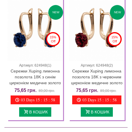
NEW
NEW
15%
15%
Off
Off
Артикул: 624948(1)
Артикул: 624948(2)
Сережки Xuping лимонна
Сережки Xuping лимонна
позолота 18K з синім
позолота 18K з червоним
цирконієм медичне золото
цирконієм медичне золото
75,65 грн.
75,65 грн.
89,00 грн.
89,00 грн.
03 Days 15 : 15 : 57
03 Days 15 : 15 : 57
В КОШИК
В КОШИК