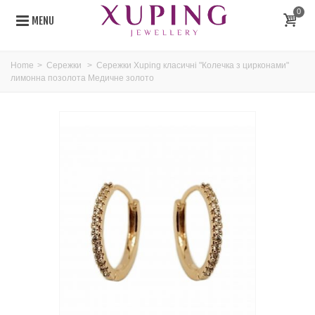
0
MENU
Home
>
Сережки
>
Сережки Xuping класичні "Колечка з цирконами"
лимонна позолота Медичне золото