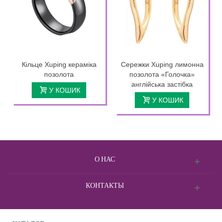
Кільце Xuping кераміка
Сережки Xuping лимонна
позолота
позолота «Голочка»
англійська застібка
У КОШИК
У КОШИК
О НАС
КОНТАКТЫ