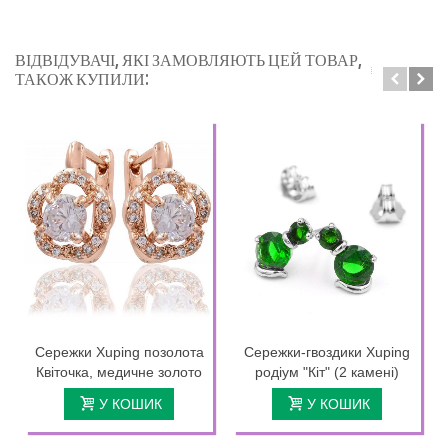
ВІДВІДУВАЧІ, ЯКІ ЗАМОВЛЯЮТЬ ЦЕЙ ТОВАР,
ТАКОЖ КУПИЛИ:
Сережки Xuping позолота
Сережки-гвоздики Xuping
Квіточка, медичне золото
родіум "Кіт" (2 камені)
У КОШИК
У КОШИК