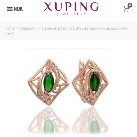
0
MENU
Home
>
Сережки
>
Сережки позолота Вузький камінчик на ажурному
ромбі