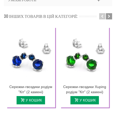
30 ІНШИХ ТОВАРІВ В ЦІЙ КАТЕГОРІЇ:
Сережки-гвоздики родіум
Сережки-гвоздики Xuping
"Кіт" (2 камені)
родіум "Кіт" (2 камені)
У КОШИК
У КОШИК