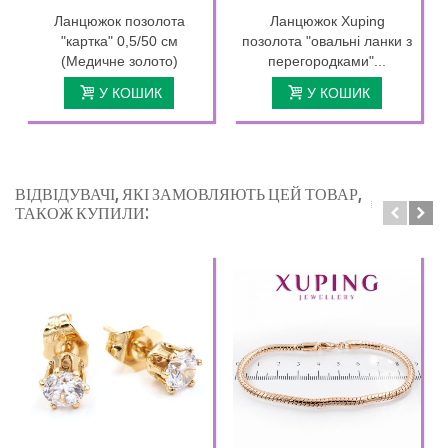
Ланцюжок позолота
Ланцюжок Xuping
"картка" 0,5/50 см
позолота "овальні ланки з
(Медичне золото)
перегородками"...
У КОШИК
У КОШИК
ВІДВІДУВАЧІ, ЯКІ ЗАМОВЛЯЮТЬ ЦЕЙ ТОВАР,
ТАКОЖ КУПИЛИ: