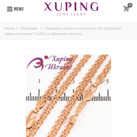
0
MENU
Home
>
Ланцюжки
>
Ланцюжок лимонна позолота 18к "дворядне
якірне плетіння" 0,4/50 см (Медичне золото)