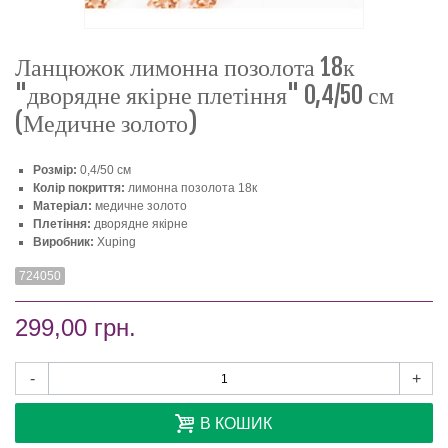
Ланцюжок лимонна позолота 18к
"дворядне якірне плетіння" 0,4/50 см
(Медичне золото)
Розмір:
0,4/50 см
Колір покриття:
лимонна позолота 18к
Матеріал:
медичне золото
Плетіння:
дворядне якірне
Виробник:
Xuping
724050
299,00 грн.
-
+
В КОШИК