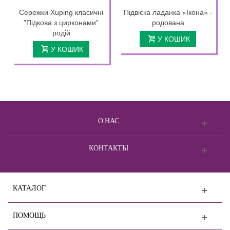
Сережки Xuping класичні
Підвіска ладанка «Ікона» -
"Підкова з цирконами"
родована
родій
У КОШИК
У КОШИК
О НАС
КОНТАКТЫ
КАТАЛОГ
ПОМОЩЬ