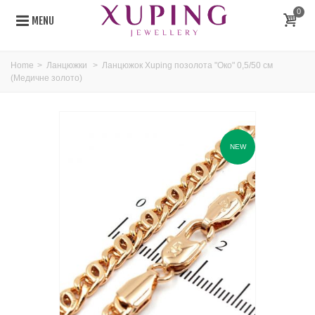
0
MENU
Home
>
Ланцюжки
>
Ланцюжок Xuping позолота "Око" 0,5/50 см
(Медичне золото)
NEW