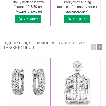
Ланцюжок позолота
Ланцюжок Xuping
"картка" 0,5/50 см
позолота "овальні ланки з
(Медичне золото)
перегородками"...
У КОШИК
У КОШИК
ВІДВІДУВАЧІ, ЯКІ ЗАМОВЛЯЮТЬ ЦЕЙ ТОВАР,
ТАКОЖ КУПИЛИ: