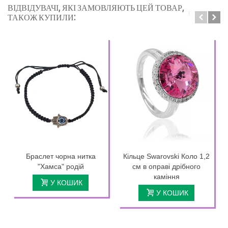
ВІДВІДУВАЧІ, ЯКІ ЗАМОВЛЯЮТЬ ЦЕЙ ТОВАР,
ТАКОЖ КУПИЛИ:
Браслет чорна нитка
Кільце Swarovski Коло 1,2
"Хамса" родій
см в оправі дрібного
каміння
У КОШИК
У КОШИК