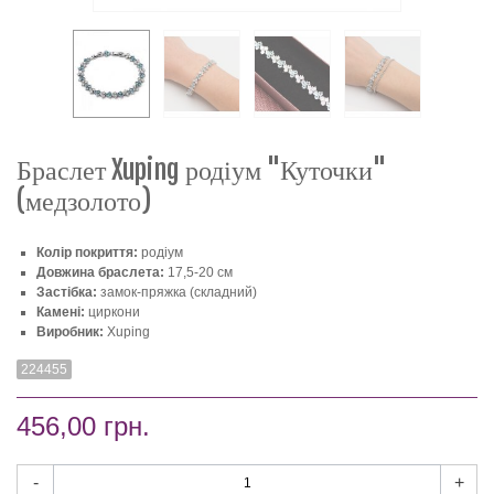
Браслет Xuping родіум "Куточки"
(медзолото)
Колір покриття:
родіум
Довжина браслета:
17,5-20 см
Застібка:
замок-пряжка (складний)
Камені:
циркони
Виробник:
Xuping
224455
456,00 грн.
-
+