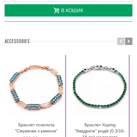
В КОШИК
ACCESSORIES
Браслет позолота
Браслет Xuping
"Смужечки з каміння"
"Квадрати" родій (0,3/16-
18 см) медзолото