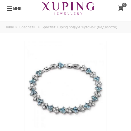
0
MENU
Home
>
Браслети
>
Браслет Xuping родіум "Куточки" (медзолото)