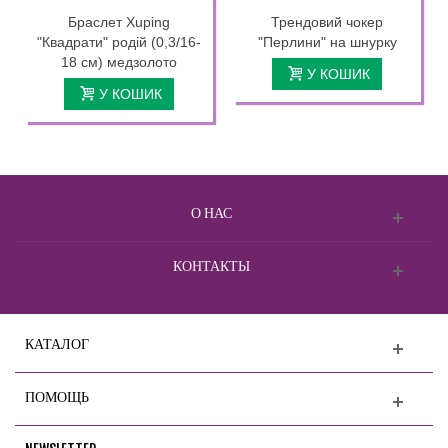
Браслет Xuping
Трендовий чокер
"Квадрати" родій (0,3/16-
"Перлини" на шнурку
18 см) медзолото
У КОШИК
У КОШИК
О НАС
КОНТАКТЫ
КАТАЛОГ
ПОМОЩЬ