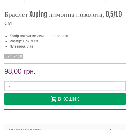
Браслет Xuping лимонна позолота, 0,5/19
см
Колір покриття:
лимонна позолота.
Розмір:
0,5/19 см
Плетіння:
лав
524394(3)
98,00 грн.
-
+
В КОШИК