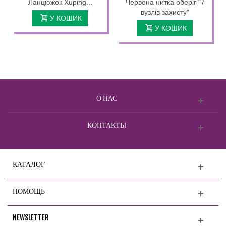
Ланцюжок Xuping...
Червона нитка оберіг "7
вузлів захисту"
У КОШИК
У КОШИК
О НАС
КОНТАКТЫ
КАТАЛОГ
ПОМОЩЬ
NEWSLETTER