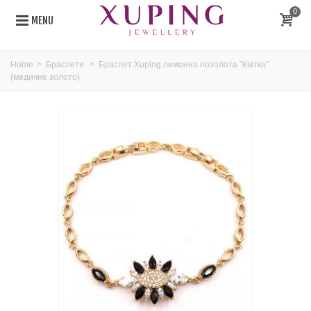
0
MENU
Home
>
Браслети
>
Браслет Xuping лимонна позолота "Квітка"
(медичне золото)