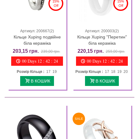
15%
15%
Off
Off
Артикул: 200667(2)
Артикул: 200003(2)
Кільце Xuping подвійне
Кільце Xuping "Перетин"
біла кераміка
біла кераміка
203,15 грн.
220,15 грн.
239,00 грн.
259,00 грн.
00 Days 12 : 42 : 23
00 Days 12 : 42 : 23
Розмір Кільця :
17 19
Розмір Кільця :
17 18 19 20
В КОШИК
В КОШИК
SALE