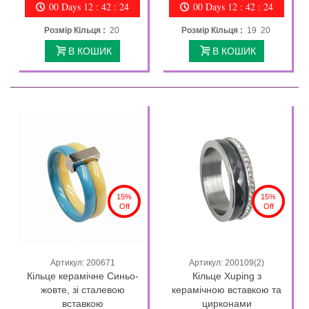
00 Days 12 : 42 : 23
00 Days 12 : 42 : 23
Розмір Кільця :
20
Розмір Кільця :
19 20
В КОШИК
В КОШИК
15%
15%
Off
Off
Артикул: 200671
Артикул: 200109(2)
Кільце керамічне Синьо-
Кільце Xuping з
жовте, зі сталевою
керамічною вставкою та
вставкою
цирконами