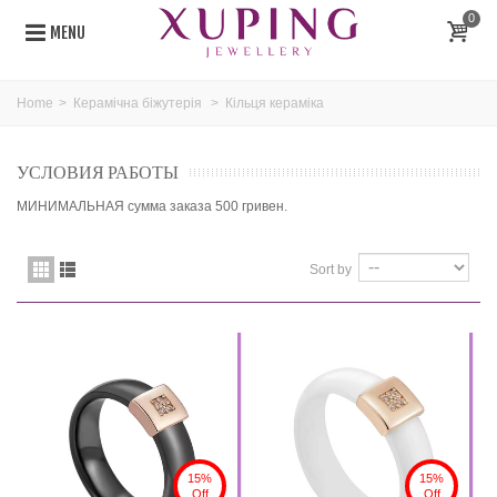
0
MENU
Home
>
Керамічна біжутерія
>
Кільця кераміка
УСЛОВИЯ РАБОТЫ
МИНИМАЛЬНАЯ сумма заказа 500 гривен.
Sort by
15%
15%
Off
Off