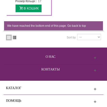
Розмір Кільця :
17
В КОШИК
We have reached the bottom end of this page.
Go back to top
Sort by
О НАС
КОНТАКТЫ
КАТАЛОГ
ПОМОЩЬ