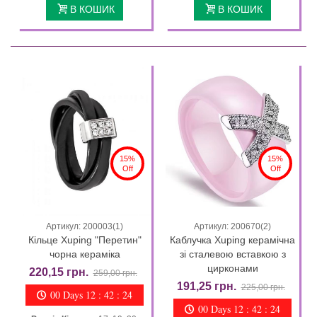
В КОШИК
В КОШИК
15%
15%
Off
Off
Артикул: 200003(1)
Артикул: 200670(2)
Кільце Xuping "Перетин"
Каблучка Xuping керамічна
чорна кераміка
зі сталевою вставкою з
цирконами
220,15 грн.
259,00 грн.
191,25 грн.
225,00 грн.
00 Days 12 : 42 : 23
00 Days 12 : 42 : 23