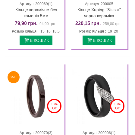
Артикул: 200069(1)
Артикул: 200005
Кільце керамічне без
Кільце Xuping "Зіг-заг"
каменів 5мм
чорна кераміка
79,90 грн.
220,15 грн.
94,00 грн.
259,00 грн.
Розмір Кільця :
15 16 18,5
Розмір Кільця :
19 20
В КОШИК
В КОШИК
SALE
15%
15%
Off
Off
Артикул: 200070(3)
Артикул: 200006(1)