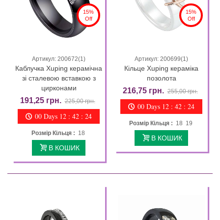
15%
15%
Off
Off
Артикул: 200672(1)
Артикул: 200699(1)
Каблучка Xuping керамічна
Кільце Xuping кераміка
зі сталевою вставкою з
позолота
цирконами
216,75 грн.
255,00 грн.
191,25 грн.
225,00 грн.
00 Days 12 : 42 : 23
00 Days 12 : 42 : 23
Розмір Кільця :
18 19
Розмір Кільця :
18
В КОШИК
В КОШИК