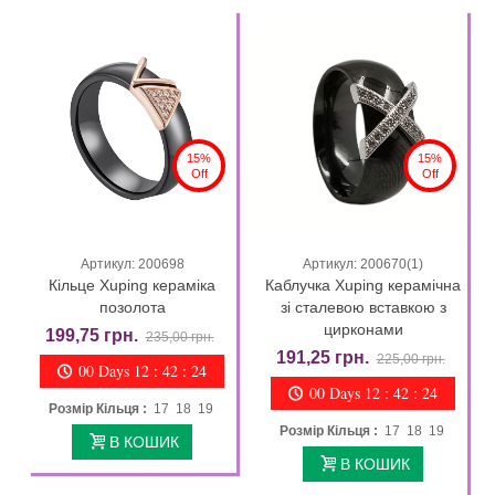
15%
15%
Off
Off
Артикул: 200698
Артикул: 200670(1)
Кільце Xuping кераміка
Каблучка Xuping керамічна
позолота
зі сталевою вставкою з
цирконами
199,75 грн.
235,00 грн.
191,25 грн.
225,00 грн.
00 Days 12 : 42 : 23
00 Days 12 : 42 : 23
Розмір Кільця :
17 18 19
Розмір Кільця :
17 18 19
В КОШИК
В КОШИК