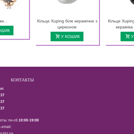
и...
Кільце Xuping біле керамічне з
Кільце Xupin
цирконом
кераміка
ОШИК
У КОШИК
У
КОНТАКТЫ
ам:
337
337
337
оты: пн-сб
10:00
-
19:00
 email:
g.biz.ua