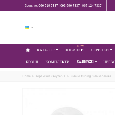
Звоните: 066 519 7337 | 093 996 7337 | 067 124 7337
New
КАТАЛОГ
НОВИНКИ
СЕРЕЖКИ
БРОШІ
КОМПЛЕКТИ
SWAROVSKI
ЧЕРВ
Home
>
Керамічна біжутерія
>
Кільце Xuping біла кераміка