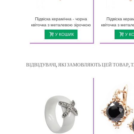
Підвіска керамічна - чорна
Підвіска керам
квіточка з металевою зірочкою
квіточка з мета
У КОШИК
У К
ВІДВІДУВАЧІ, ЯКІ ЗАМОВЛЯЮТЬ ЦЕЙ ТОВАР,