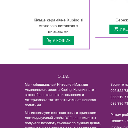
Кільце керамічне Xuping зі
Сережк
сталевою вставкою з
У К
цирконами
У КОШИК
О НАС
Мы - официальный Интернет-Магазин
Звоните н
медицинского золота Xuping.
Ксюпинг
это -
098 582 7
высочайшее качество исполнения и
066 519 7
материалов а так-же оптимальная ценовая
093 996 7
политика!
Мы используем весь наш опыт и прилагаем
Режим раб
максимум усилий чтобы ВСЕ наши клиенты
Пишите на
получали позолоту
хьюпинг
по лучшим ценам,
info@xupin