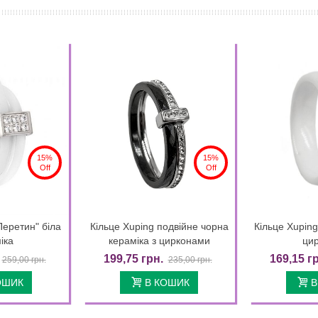
15%
15%
Off
Off
Перетин" біла
Кільце Xuping подвійне чорна
Кільце Xuping
k view
Quick view
іка
кераміка з цирконами
ци
199,75 грн.
169,15 г
259,00 грн.
235,00 грн.
ОШИК
В КОШИК
В