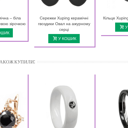
ічна – біла
Сережки Xuping керамічні
Кільце Xupin
левою зірочкою
гвоздики Овал на ажурному
У
серці
ОШИК
У КОШИК
 ТАКОЖ КУПИЛИ: