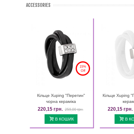
ACCESSORIES
15%
Off
Кільце Xuping "Перетин"
Кільце Xuping "
Quick view
Quic
чорна кераміка
керам
220,15 грн.
220,15 грн.
259,00 грн.
В КОШИК
В К