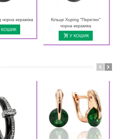
g чорна кераміка
Кільце Xuping "Перетин"
Кільце Xu
чорна кераміка
 КОШИК
У КОШИК