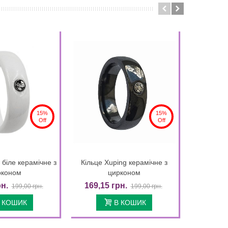
15%
15%
Off
Off
 біле керамічне з
Кільце Xuping керамічне з
Кільце Xu
Quick view
Quick view
рконом
цирконом
рн.
169,15 грн.
203,15
199,00 грн.
199,00 грн.
 КОШИК
В КОШИК