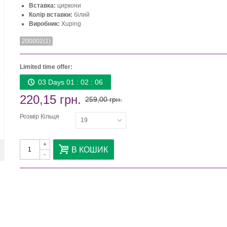
Вставка:
циркони
Колір вставки:
білий
Виробник:
Xuping
200002(1)
Limited time offer:
03 Days 01 : 02 : 06
220,15 грн.
259,00 грн.
Розмір Кільця
19
+
В КОШИК
-