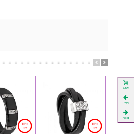
Cart
Prev
Next
15%
15%
Off
Off