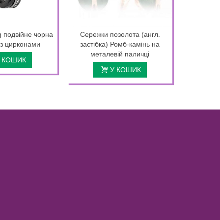
g подвійне чорна
Сережки позолота (англ.
Кільце 
 з цирконами
застібка) Ромб-камінь на
чо
металевій паличці
 КОШИК
У КОШИК