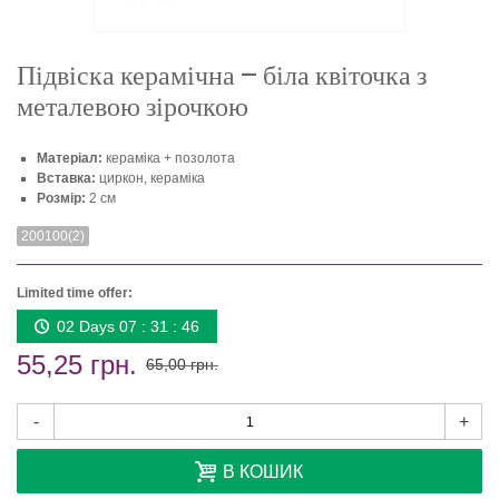
Підвіска керамічна – біла квіточка з
металевою зірочкою
Матеріал:
кераміка + позолота
Вставка:
циркон, кераміка
Розмір:
2 см
200100(2)
Limited time offer:
02 Days 07 : 31 : 46
55,25 грн.
65,00 грн.
-
+
В КОШИК