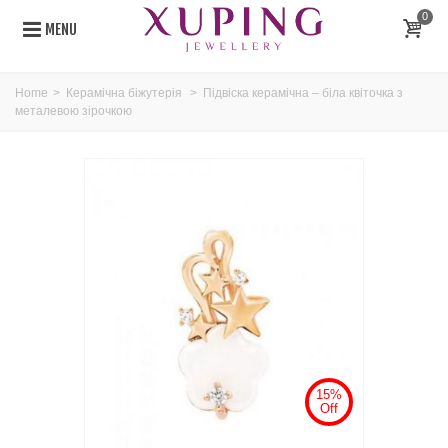
0
MENU
Home
>
Керамічна біжутерія
>
Підвіска керамічна – біла квіточка з
металевою зірочкою
15%
Off