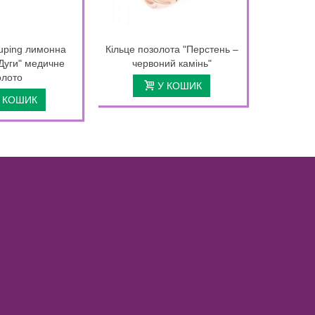
uping лимонна
Кільце позолота "Перстень –
Сережки
Дуги" медичне
червоний камінь"
"Minimal
олото
У КОШИК
 КОШИК