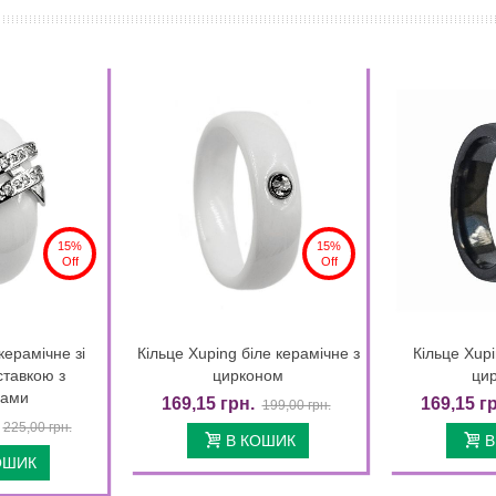
15%
15%
Off
Off
керамічне зі
Кільце Xuping біле керамічне з
Кільце Xupi
k view
Quick view
ставкою з
цирконом
ци
нами
169,15 грн.
169,15 г
199,00 грн.
225,00 грн.
В КОШИК
В
ОШИК