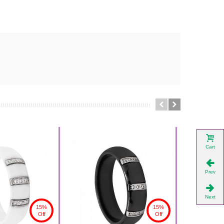
Cart
Prev
Next
15%
15%
Off
Off