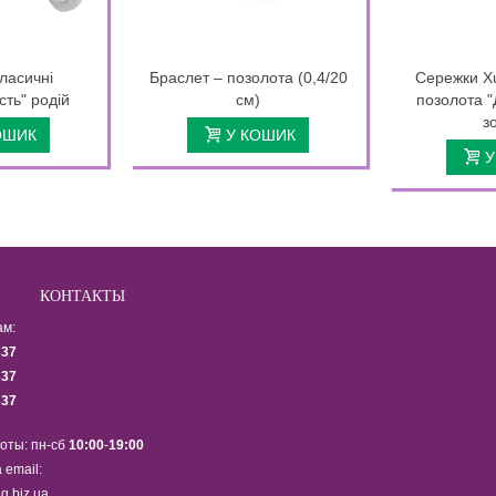
ласичні
Браслет – позолота (0,4/20
Сережки X
сть" родій
см)
позолота "
з
ОШИК
У КОШИК
У
КОНТАКТЫ
ам:
337
337
337
оты: пн-сб
10:00
-
19:00
 email:
g.biz.ua