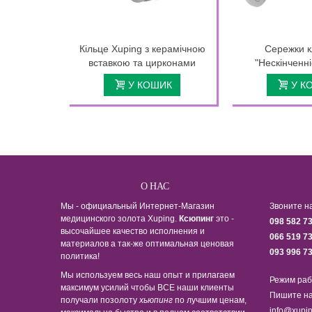
Кільце Xuping з керамічною
Сережки к
вставкою та цирконами
"Нескінченні
У КОШИК
У К
О НАС
Мы - официальный Интернет-Магазин
Звоните н
медицинского золота Xuping.
Ксюпинг
это -
098 582 7
высочайшее качество исполнения и
066 519 7
материалов а так-же оптимальная ценовая
093 996 7
политика!
Мы используем весь наш опыт и прилагаем
Режим раб
максимум усилий чтобы ВСЕ наши клиенты
Пишите на
получали позолоту
хьюпинг
по лучшим ценам,
info@xupin