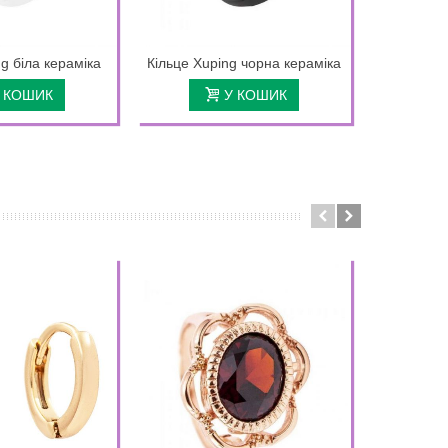
g біла кераміка
Кільце Xuping чорна кераміка
Кільце 
чо
 КОШИК
У КОШИК