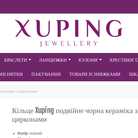
БРАСЛЕТИ
ЛАНЦЮЖКИ
КУЛОНИ
ХРЕСТИКИ 
ОНІ НИТКИ
ПАКУВАННЯ
ТОВАРИ ЗІ ЗНИЖКАМИ
ШК
 кераміка з цирконами
Кільце Xuping подвійне чорна кераміка з
цирконами
Колір:
чорний