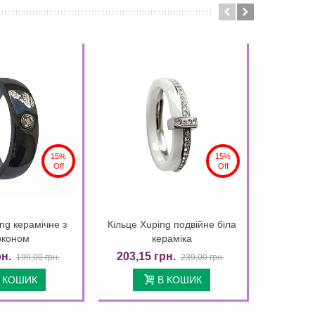
15%
15%
Off
Off
ng керамічне з
Кільце Xuping подвійне біла
Кільце X
Quick view
Quick view
рконом
кераміка
вставк
рн.
203,15 грн.
176,80
199,00 грн.
239,00 грн.
 КОШИК
В КОШИК