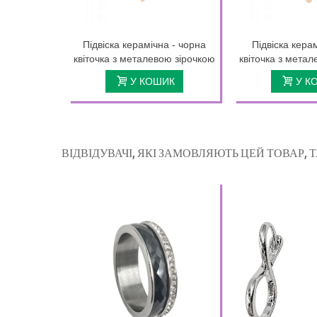
Підвіска керамічна - чорна
Підвіска керам
квіточка з металевою зірочкою
квіточка з мета
У КОШИК
У К
ВІДВІДУВАЧІ, ЯКІ ЗАМОВЛЯЮТЬ ЦЕЙ ТОВАР,