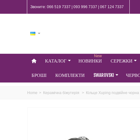
Звоните: 066 519 7337 | 093 996 7337 | 067 124 7337
New
КАТАЛОГ
НОВИНКИ
СЕРЕЖКИ
БРОШІ
КОМПЛЕКТИ
SWAROVSKI
ЧЕРВ
Home
>
Керамічна біжутерія
>
Кільце Xuping подвійне чорна