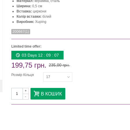
Матеріал:
кераміка, сталь
Ширина:
0,5 см
Вставка:
циркони
Колір вставки:
білий
Виробник:
Xuping
200667(1)
Limited time offer:
03 Days 12 : 09 : 06
199,75 грн.
235,00 грн.
Розмір Кільця
17
+
В КОШИК
-