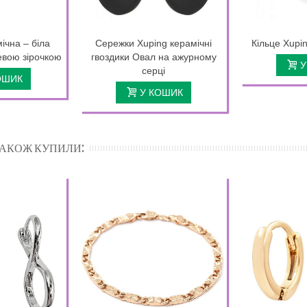
ічна – біла
Сережки Xuping керамічні
Кільце Xupin
левою зірочкою
гвоздики Овал на ажурному
У
серці
ОШИК
У КОШИК
 ТАКОЖ КУПИЛИ: