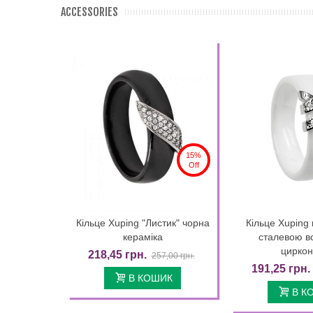
ACCESSORIES
15%
Off
Кільце Xuping "Листик" чорна
Кільце Xuping 
Quick view
Quic
кераміка
сталевою в
цирко
218,45 грн.
257,00 грн.
191,25 грн.
В КОШИК
В К