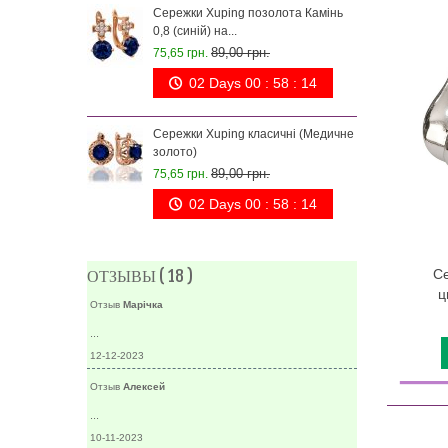
g позолота Камінь
Кільце Xuping позолота (Медичне
.
золото)
0 грн.
87,00 грн.
 00 : 58 : 13
Кільце Xuping позолота (Медичне
золото)
g класичні (Медичне
87,00 грн.
0 грн.
 00 : 58 : 13
ОТЗЫВЫ ( 18 )
Се
ц
Отзыв
Марічка
...
12-12-2023
Отзыв
Алексей
...
10-11-2023