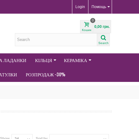
Login
Помощь
0
0,00 грн.
Кошик
Search
ТА ЛАДАНКИ
КІЛЬЦЯ
КЕРАМІКА
АТУЛКИ
РОЗПРОДАЖ -30%
Show
Sort by
24
--