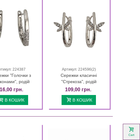
ртикул: 224387
Артикул: 224596(2)
Quick view
Quick view
жки "Голочки з
Сережки класичні
конами", родій
"Стрекоза", родій
16,00 грн.
109,00 грн.
В КОШИК
В КОШИК
Cart