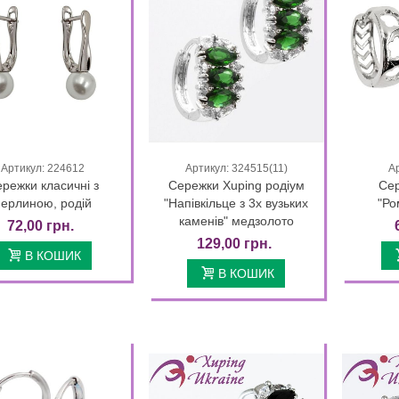
Артикул: 224612
Артикул: 324515(11)
А
Quick view
Quick view
режки класичні з
Сережки Xuping родіум
Сер
перлиною, родій
"Напівкільце з 3х вузьких
"Ро
каменів" медзолото
72,00 грн.
129,00 грн.
В КОШИК
В КОШИК