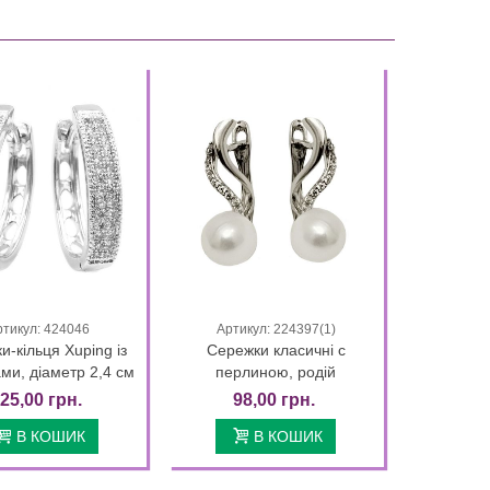
500,00 грн.
400,00 грн.
16 Days 00 
16 Days 00 : 58 : 13
ртикул: 424046
Артикул: 224397(1)
Quick view
Quick view
и-кільця Xuping із
Сережки класичні с
ми, діаметр 2,4 см
перлиною, родій
25,00 грн.
98,00 грн.
В КОШИК
В КОШИК