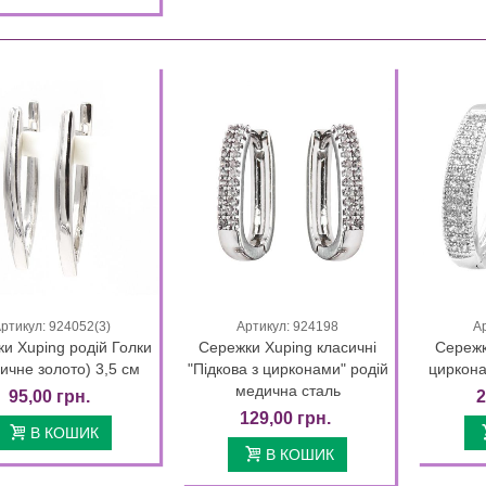
325,00 грн.
250,00 грн.
00 грн.
200,00 грн.
16 Days 00 : 58 : 13
16 Days 00 : 58 : 13
ежка-кафа Xuping Подвійне
іння - 1 шт....
ртикул: 924052(3)
Артикул: 924198
А
Quick view
Quick view
0 грн.
и Xuping родій Голки
Сережки Xuping класичні
Сережк
ичне золото) 3,5 см
"Підкова з цирконами" родій
циркона
ежка-каффа лимонна позолота
медична сталь
95,00 грн.
2
(Медичне...
129,00 грн.
0 грн.
В КОШИК
В КОШИК
ежка-каффа лимонна позолота