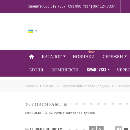
Звоните: 066 519 7337 | 093 996 7337 | 067 124 7337
New
КАТАЛОГ
НОВИНКИ
СЕРЕЖКИ
БРОШІ
КОМПЛЕКТИ
SWAROVSKI
ЧЕРВ
Home
>
Сережки
>
Сережки біле золото (родіум)
>
Сережки 
УСЛОВИЯ РАБОТЫ
МИНИМАЛЬНАЯ сумма заказа 500 гривен.
FEATURED PRODUCTS