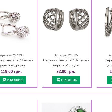
Артикул: 224235
Артикул: 224385
А
Quick view
Quick view
ки класичні "Квітка з
Сережки класичні "Решітка з
Сере
цирконів", родій
цирконів", родій
цир
119,00 грн.
72,00 грн.
1
В КОШИК
В КОШИК