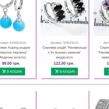
ртикул: 624091/2(2)
Артикул: 324515(12)
Арт
Quick view
Quick view
ежки Xuping родіум
Сережки родій "Напівкільце
Сереж
лакитна перлина"
з 3х вузьких каменів"
"Напівк
Медичне золото)
медзолото
каме
99,00 грн.
122,00 грн.
1
В КОШИК
В КОШИК