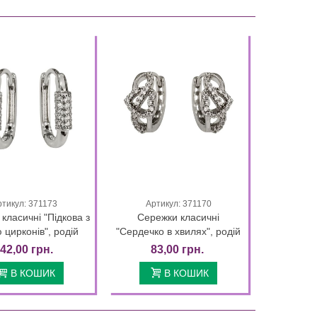
ртикул: 371173
Артикул: 371170
Quick view
Quick view
класичні "Підкова з
Сережки класичні
 цирконів", родій
"Сердечко в хвилях", родій
нна
42,00 грн.
83,00 грн.
В КОШИК
В КОШИК