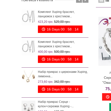
Комплект Xuping браслет,
Комп
ланцюжок з хрестиком...
поз
529,00 грн.
423,20 грн.
242,
16 Days 00 : 58 : 13
Комплект Xuping браслет,
Набі
ланцюжок з хрестиком...
лим
500,00 грн.
400,00 грн.
273,
16 Days 00 : 58 : 13
Набір прикрас з цирконами Xuping,
Ком
А
лимонна...
намі
Сер
342,00 грн.
273,60 грн.
200,
"Овал
75,
16 Days 00 : 58 : 13
Набір прикрас Серце -
Ком
кулон+сережки Xuping -...
феєр