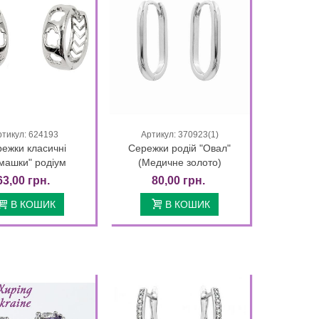
ртикул: 624193
Артикул: 370923(1)
Quick view
Quick view
ежки класичні
Сережки родій "Овал"
машки" родіум
(Медичне золото)
63,00 грн.
80,00 грн.
В КОШИК
В КОШИК