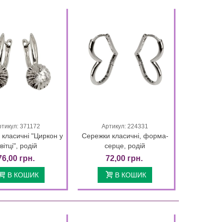
ртикул: 371172
Артикул: 224331
Quick view
Quick view
класичні "Циркон у
Сережки класичні, форма-
квітці", родій
серце, родій
76,00 грн.
72,00 грн.
В КОШИК
В КОШИК