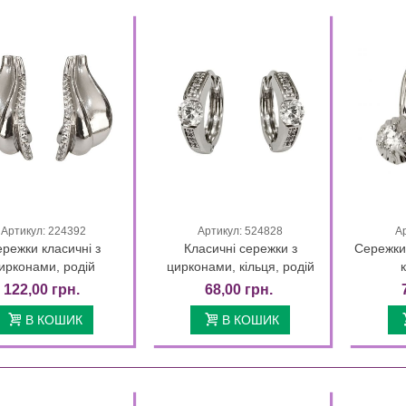
89,00 грн.
75,65 грн.
02 Days 00 : 58 : 13
Сережки Xuping лимонна позолота
18K з синім...
89,00 грн.
75,65 грн.
02 Days 00 : 58 : 13
Артикул: 224392
Артикул: 524828
А
Quick view
Quick view
режки класичні з
Класичні сережки з
Сережки 
ирконами, родій
цирконами, кільця, родій
122,00 грн.
68,00 грн.
В КОШИК
В КОШИК