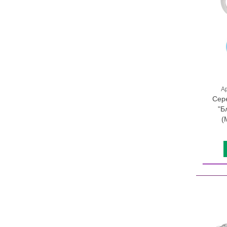
А
Сер
"Б
(