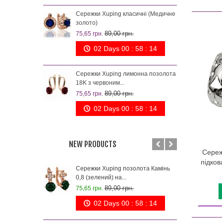
18к 
Сережки Xuping класичні (Медичне
88,0
золото)
89,00 грн.
75,65 грн.
Сер
лимо
02 Days 00 : 58 : 13
125,
Сережки Xuping лимонна позолота
18K з червоним...
89,00 грн.
75,65 грн.
02 Days 00 : 58 : 13
NEW PRODUCTS
Сереж
підков
g позолота Камінь
Сережки Xuping 1,5 см синій камінь
а...
(Медичне...
0 грн.
113,00 грн.
96,05 грн.
 00 : 58 : 13
02 Days 00 : 58 : 13