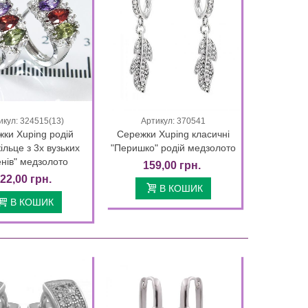
икул: 324515(13)
Артикул: 370541
Quick view
Quick view
ки Xuping родій
Сережки Xuping класичні
ільце з 3х вузьких
"Перишко" родій медзолото
нів" медзолото
159,00 грн.
22,00 грн.
В КОШИК
В КОШИК