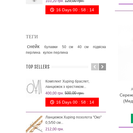
129,00 грн.
103,20 грн.
260,
16 Days 00 : 58 : 13
ТЕГИ
снейк
булавки
50 см
40 см
підвіска
перлина
кулон перлина
TOP SELLERS
Комплект Xuping браслет,
Сер
ланцюжок з хрестиком...
плет
А
500,00 грн.
400,00 грн.
79,0
Сережк
(Мед
16 Days 00 : 58 : 13
Сер
18к 
Ланцюжок Xuping позолота "Око"
99,0
0,5/50 см...
212,00 грн.
Сер