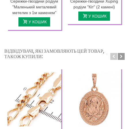
Сережки-гвоздики родіум
Сережки-гвоздики Xuping
"Маленький металевий
родіум "Кіт" (2 камені)
метелик з 1м каменем"
У КОШИК
У КОШИК
ВІДВІДУВАЧІ, ЯКІ ЗАМОВЛЯЮТЬ ЦЕЙ ТОВАР,
ТАКОЖ КУПИЛИ: