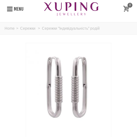
0
MENU
Home
>
Сережки
>
Сережки "Індивідуальність" родій