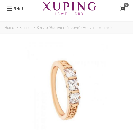
0
MENU
Home
>
Кільця
>
Кільце "Врятуй і збережи" (Медичне золото)