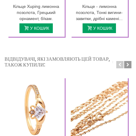
Кільце Xuping лимонна
Кільце - лимонна
позолота, Грецький
позолота, Тонкі вигини-
орнамент, б/кам.
завитки, дрібні камені...
У КОШИК
У КОШИК
ВІДВІДУВАЧІ, ЯКІ ЗАМОВЛЯЮТЬ ЦЕЙ ТОВАР,
ТАКОЖ КУПИЛИ: