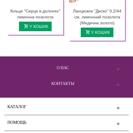
Кільце "Серце в долонях"
Ланцюжок "Диско" 0,2/44
лимонна позолота
см, лимонний позолота
(Медичне золото)
У КОШИК
У КОШИК
О НАС
КОНТАКТЫ
КАТАЛОГ
ПОМОЩЬ