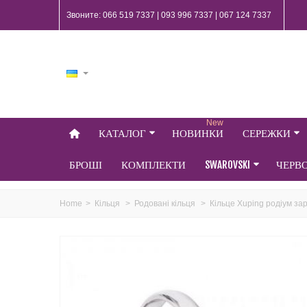
Звоните: 066 519 7337 | 093 996 7337 | 067 124 7337
New
КАТАЛОГ
НОВИНКИ
СЕРЕЖКИ
БРОШІ
КОМПЛЕКТИ
SWAROVSKI
ЧЕРВ
Home
>
Кільця
>
Родовані кільця
>
Кільце Xuping родіум за