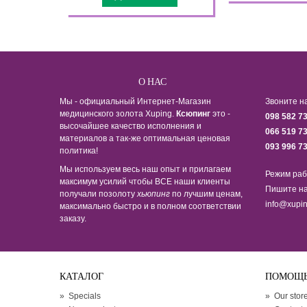
О НАС
Мы - официальный Интернет-Магазин
Звоните н
медицинского золота Xuping.
Ксюпинг
это -
098 582 7
высочайшее качество исполнения и
066 519 7
материалов а так-же оптимальная ценовая
093 996 7
политика!
Мы используем весь наш опыт и прилагаем
Режим раб
максимум усилий чтобы ВСЕ наши клиенты
Пишите на
получали позолоту
хьюпинг
по лучшим ценам,
info@xupin
максимально быстро и в полном соответствии
заказу.
КАТАЛОГ
ПОМОЩ
»
Specials
»
Our stor