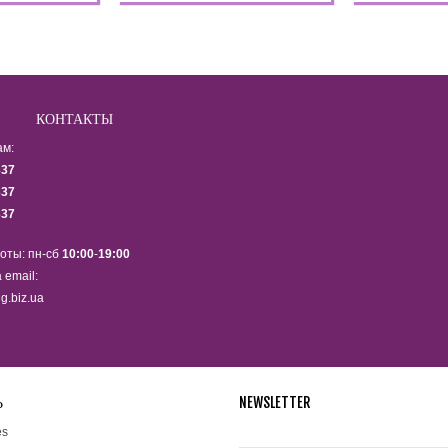
КОНТАКТЫ
ам:
337
337
337
оты: пн-сб
10:00
-
19:00
 email:
g.biz.ua
Ь
NEWSLETTER
Подпишитесь на рассылку ново
es