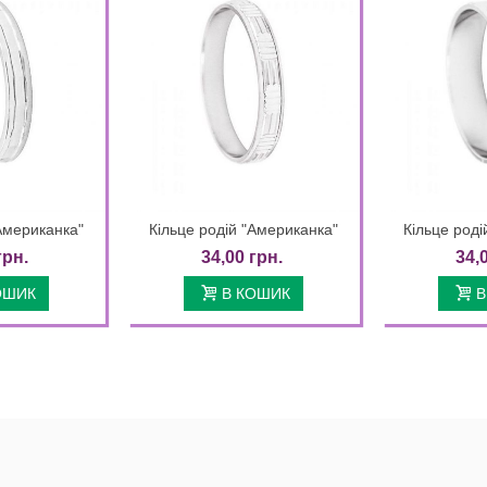
"Американка"
Кільце родій "Американка"
Кільце роді
k view
Quick view
грн.
34,00 грн.
34,
ОШИК
В КОШИК
В