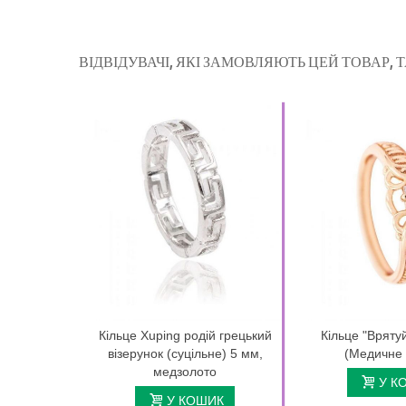
ВІДВІДУВАЧІ, ЯКІ ЗАМОВЛЯЮТЬ ЦЕЙ ТОВАР,
Кільце Xuping родій грецький
Кільце "Вряту
візерунок (суцільне) 5 мм,
(Медичне 
медзолото
У К
У КОШИК