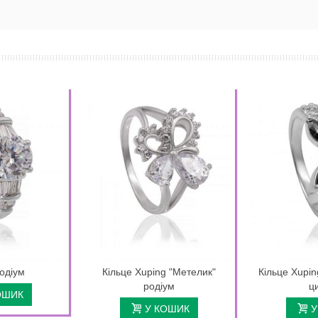
родіум
Кільце Xuping "Метелик"
Кільце Xupin
родіум
ц
ОШИК
У КОШИК
У