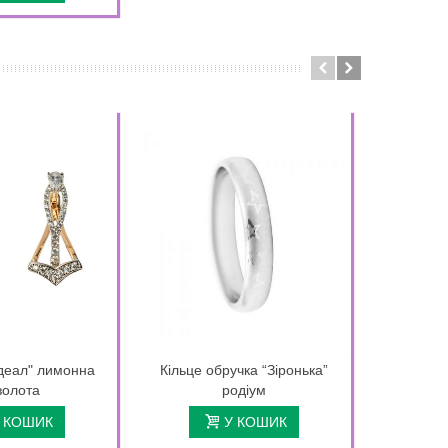
деал" лимонна
Кільце обручка “Зіронька”
Ланцюжо
золота
родіум
лимонна п
 КОШИК
У КОШИК