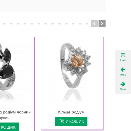
Cart
Prev
Next
g родіум чорний
Кільце родіум
Кі
иркон
У КОШИК
 КОШИК