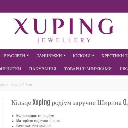
БРАСЛЕТИ
ЛАНЦЮЖКИ
КУЛОНИ
ХРЕСТИКИ 
ОНІ НИТКИ
ПАКУВАННЯ
ТОВАРИ ЗІ ЗНИЖКАМИ
ШК
ручне Ширина 0,3 см
Кільце Xuping родіум заручне Ширина 0,
Колір покриття:
родіум
Матеріал:
медичне золото
Вставка:
без каміння