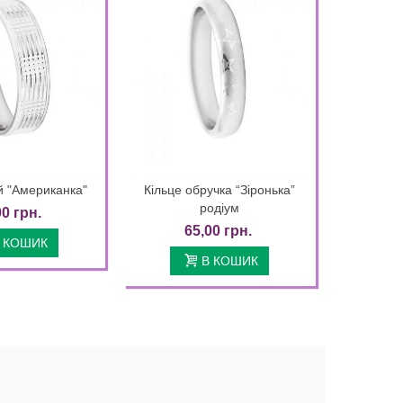
й "Американка"
Кільце обручка “Зіронька”
Кільце за
Quick view
Quick view
родіум
00 грн.
65,00 грн.
4
 КОШИК
В КОШИК