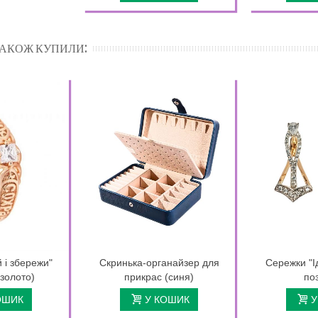
 ТАКОЖ КУПИЛИ:
й і збережи"
Скринька-органайзер для
Сережки "І
золото)
прикрас (синя)
по
ОШИК
У КОШИК
У