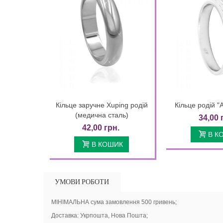
Кільце заручне Xuping родій
Кільце родій 
Quick view
Quic
(медична сталь)
34,00 
42,00 грн.
В К
В КОШИК
УМОВИ РОБОТИ
МІНІМАЛЬНА сума замовлення 500 гривень;
Доставка: Укрпошта, Нова Пошта;