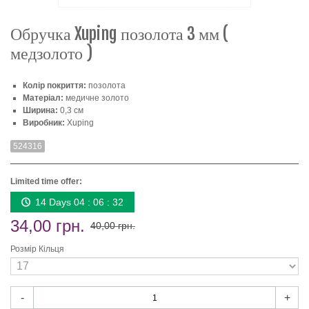
Обручка Xuping позолота 3 мм (
медзолото )
Колір покриття:
позолота
Матеріал:
медичне золото
Ширина:
0,3 см
Виробник:
Xuping
524316
Limited time offer:
14 Days 04 : 06 : 32
34,00 грн.
40,00 грн.
Розмір Кільця
-
+