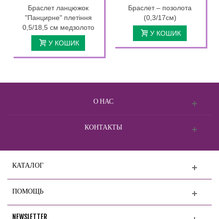
Браслет ланцюжок
Браслет – позолота
"Панцирне" плетіння
(0,3/17см)
0,5/18,5 см медзолото
У КОШИК
У КОШИК
О НАС
КОНТАКТЫ
КАТАЛОГ
ПОМОЩЬ
NEWSLETTER