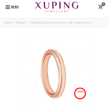
0
MENU
Home
>
Кільця
>
Обручка Xuping позолота 3 мм ( медзолото )
-15%