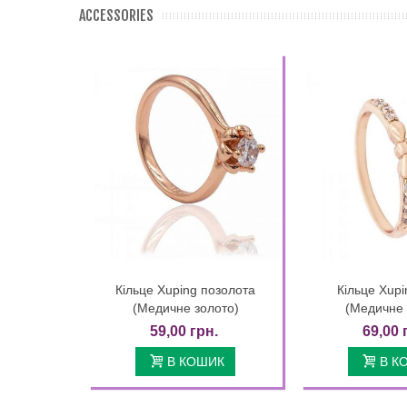
ACCESSORIES
Кільце Xuping позолота
Кільце Xupi
Quick view
Quic
(Медичне золото)
(Медичне 
59,00 грн.
69,00 
В КОШИК
В К