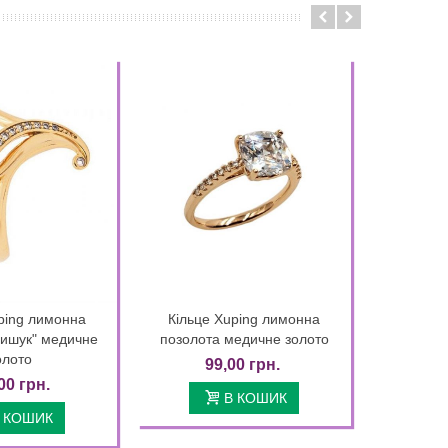
ping лимонна
Кільце Xuping лимонна
Quick view
Quick view
Вишук" медичне
позолота медичне золото
олото
99,00 грн.
00 грн.
В КОШИК
 КОШИК