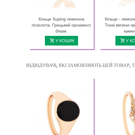
Кільце Xuping лимонна
Кільце - лимон
позолота, Грецький орнамент,
Тонкі вигини-за
б/кам.
камені
У КОШИК
У К
ВІДВІДУВАЧІ, ЯКІ ЗАМОВЛЯЮТЬ ЦЕЙ ТОВАР,