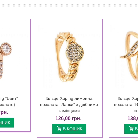
ng "Бант"
Кільце Xuping лимонна
Кільце Xu
k view
Quick view
золото)
позолота "Ланки" з дрібними
позолота "
камінцями
з
грн.
126,00 грн.
138,
ОШИК
В КОШИК
В