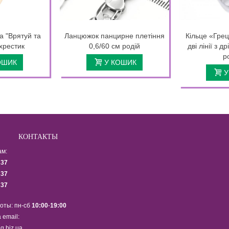
а "Врятуй та
Ланцюжок панцирне плетіння
Кільце «Гре
хрестик
0,6/60 см родій
дві лінії з д
р
ОШИК
У КОШИК
У
КОНТАКТЫ
ам:
337
337
337
оты: пн-сб
10:00
-
19:00
 email:
g.biz.ua