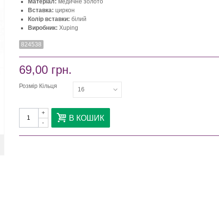
Матеріал:
медичне золото
Вставка:
циркон
Колір вставки:
білий
Виробник:
Xuping
824538
69,00 грн.
Розмір Кільця
16
+
В КОШИК
-