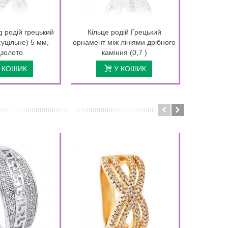
g родій грецький
Кільце родій Грецький
Кільце 
суцільне) 5 мм,
орнамент між лініями дрібного
прямокутн
золото
каміння (0,7 )
 КОШИК
У КОШИК