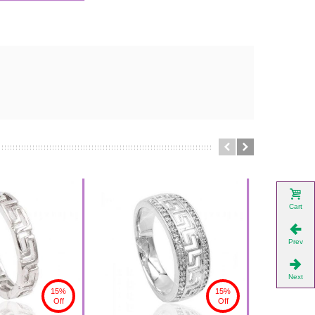
Cart
Prev
Next
15%
15%
Off
Off