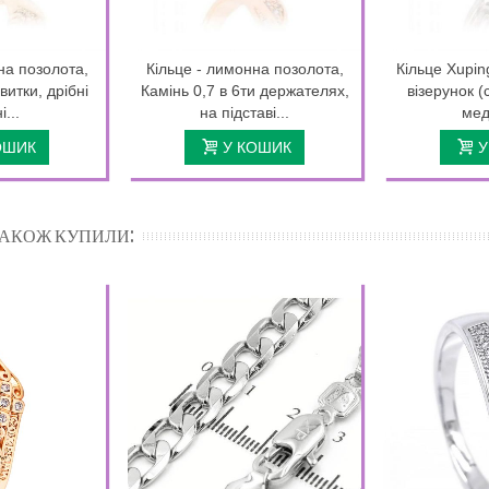
на позолота,
Кільце - лимонна позолота,
Кільце Xupin
витки, дрібні
Камінь 0,7 в 6ти держателях,
візерунок (
...
на підставі...
мед
ОШИК
У КОШИК
У
 ТАКОЖ КУПИЛИ: