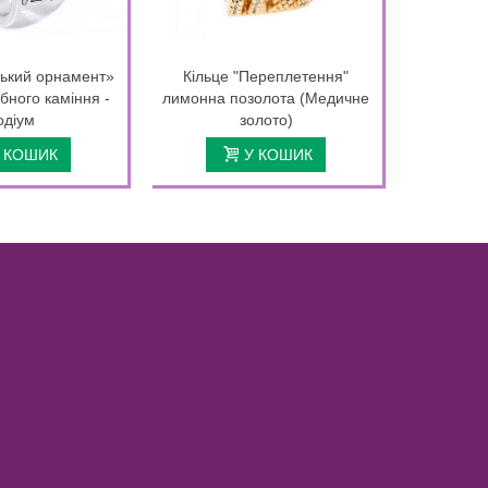
цький орнамент»
Кільце "Переплетення"
рібного каміння -
лимонна позолота (Медичне
одіум
золото)
 КОШИК
У КОШИК