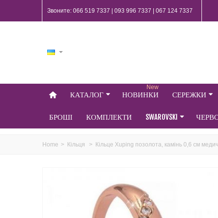
Звоните: 066 519 7337 | 093 996 7337 | 067 124 7337
New
КАТАЛОГ
НОВИНКИ
СЕРЕЖКИ
БРОШІ
КОМПЛЕКТИ
SWAROVSKI
ЧЕРВ
Home
>
Кільця
>
Кільце Xuping позолота, камінь 0,6 см меди