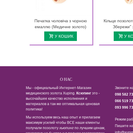
Печатка чоловіча з чорною
Кільце позолот
емаллю (Медичне золото)
Збережи" 
У КОШИК
У К
О НАС
Мы - официальный Интернет-Магазин
Звоните н
медицинского золота Xuping.
Ксюпинг
это -
098 582 7
высочайшее качество исполнения и
066 519 7
материалов а так-же оптимальная ценовая
093 996 7
политика!
Мы используем весь наш опыт и прилагаем
Режим раб
максимум усилий чтобы ВСЕ наши клиенты
Пишите на
получали позолоту
хьюпинг
по лучшим ценам,
info@xupin