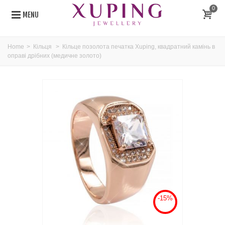
0
MENU
Home
>
Кільця
>
Кільце позолота печатка Xuping, квадратний камінь в
оправі дрібних (медичне золото)
-15%