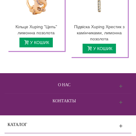
Кільце Xuping "Цепь"
Підвіска Xuping Хрестик з
лимонна позолота
камінчиками, лимонна
позолота
У КОШИК
У КОШИК
О НАС
КОНТАКТЫ
КАТАЛОГ