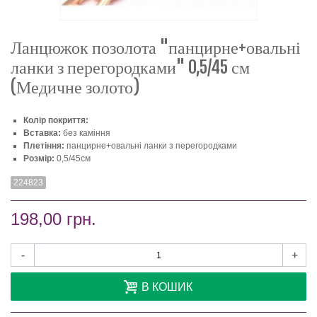
Ланцюжок позолота "панцирне+овальні
ланки з перегородками" 0,5/45 см
(Медичне золото)
Колір покриття:
Вставка:
без каміння
Плетіння:
панцирне+овальні ланки з перегородками
Розмір:
0,5/45см
224823
198,00 грн.
-
+
В КОШИК