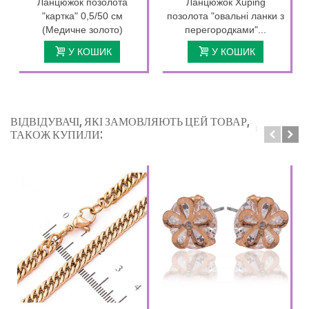
Ланцюжок позолота
Ланцюжок Xuping
"картка" 0,5/50 см
позолота "овальні ланки з
(Медичне золото)
перегородками"...
У КОШИК
У КОШИК
ВІДВІДУВАЧІ, ЯКІ ЗАМОВЛЯЮТЬ ЦЕЙ ТОВАР,
ТАКОЖ КУПИЛИ: