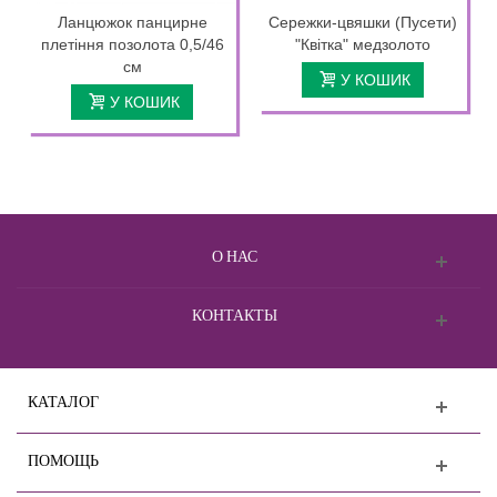
Ланцюжок панцирне
Сережки-цвяшки (Пусети)
плетіння позолота 0,5/46
"Квітка" медзолото
см
У КОШИК
У КОШИК
О НАС
КОНТАКТЫ
КАТАЛОГ
ПОМОЩЬ