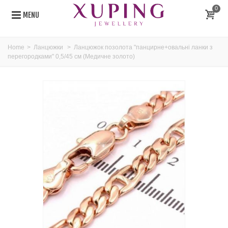
0
MENU
Home
>
Ланцюжки
>
Ланцюжок позолота "панцирне+овальні ланки з
перегородками" 0,5/45 см (Медичне золото)