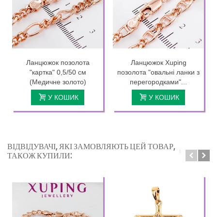
Ланцюжок позолота
Ланцюжок Xuping
"картка" 0,5/50 см
позолота "овальні ланки з
(Медичне золото)
перегородками"...
У КОШИК
У КОШИК
ВІДВІДУВАЧІ, ЯКІ ЗАМОВЛЯЮТЬ ЦЕЙ ТОВАР,
ТАКОЖ КУПИЛИ: