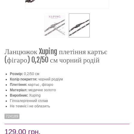
Ланцюжок Xuping плетіння картьє
(фігаро) 0,2/50 см чорний родій
Розмір:
0,2/50 см
Колір покриття:
чорний родіум
Плетіння:
картьє , фігаро
Матеріал:
медичне золото
Виробник:
Xuping
Гіпоалергенний сплав
Не темніє і не облазить
724189
129,00 грн.