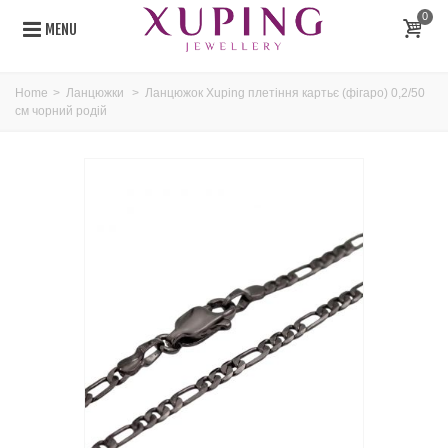
0
MENU
Home
>
Ланцюжки
>
Ланцюжок Xuping плетіння картьє (фігаро) 0,2/50
см чорний родій