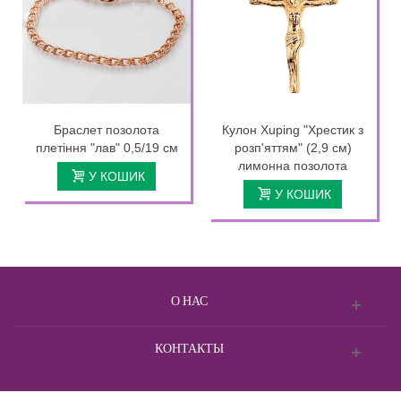
Браслет позолота
Кулон Xuping "Хрестик з
плетіння "лав" 0,5/19 см
розп'яттям" (2,9 см)
лимонна позолота
У КОШИК
У КОШИК
О НАС
КОНТАКТЫ