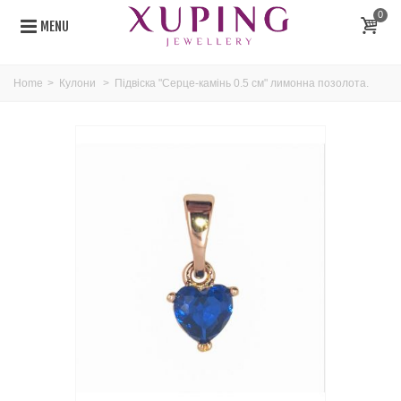
0
MENU
Home
>
Кулони
>
Підвіска "Серце-камінь 0.5 см" лимонна позолота.