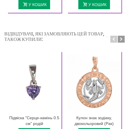
У КОШИК
У КОШИК
ВІДВІДУВАЧІ, ЯКІ ЗАМОВЛЯЮТЬ ЦЕЙ ТОВАР,
ТАКОЖ КУПИЛИ:
Підвіска "Серце-камінь 0.5
Кулон знак зодіаку,
см" родій
двокольоровий (Рак)