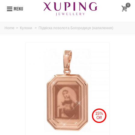
0
MENU
Home
>
Кулони
>
Підвіска позолота Богородиця (напилення)
15%
Off