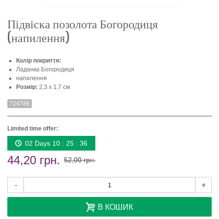
Підвіска позолота Богородиця
(напилення)
Колір покриття:
Ладанка Богородиця
напилення
Розмір:
2,3 х 1,7 см
724786
Limited time offer:
02 Days 10 : 25 : 36
44,20 грн.
52,00 грн.
-
+
В КОШИК