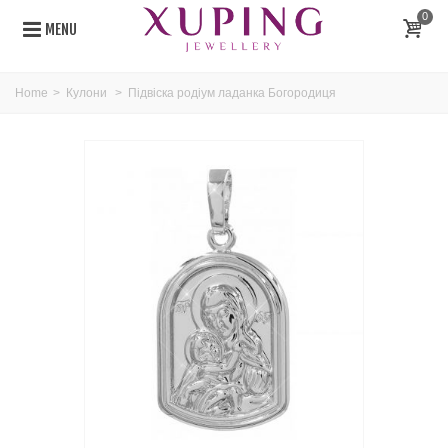
0
MENU
Home
>
Кулони
>
Підвіска родіум ладанка Богородиця