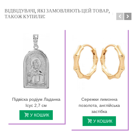
ВІДВІДУВАЧІ, ЯКІ ЗАМОВЛЯЮТЬ ЦЕЙ ТОВАР,
ТАКОЖ КУПИЛИ:
Підвіска родіум Ладанка
Сережки лимонна
Ісус 2,7 см
позолота, англійська
застібка
У КОШИК
У КОШИК