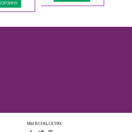
КОРЗИНУ
МЫ В СОЦ. СЕТЯХ
стей !