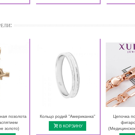
ЕЛИ:
ная позолота
Кольцо родий "Американка"
Цепочка по
распятием
фигаро
В КОРЗИНУ
е золото)
(Медицинское