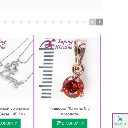
очкой со знаком
Подвеска "Камень 0,5"
Подвеска 
Весы" (45 см)
позолота
см 
(Меди
КОРЗИНУ
В КОРЗИНУ
Корзина