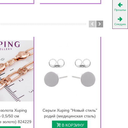
Прошлый
Следующ
золота Xuping
Серьги Xuping "Новый стиль"
Подвеск
 0,5/50 см
родий (медицинская сталь)
Крес
 золото) 824229
В КОРЗИНУ