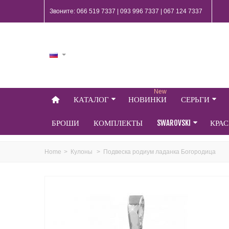
Звоните: 066 519 7337 | 093 996 7337 | 067 124 7337
New
КАТАЛОГ
НОВИНКИ
СЕРЬГИ
БРОШИ
КОМПЛЕКТЫ
SWAROVSKI
КРА
Home
>
Кулоны
>
Подвеска родиум ладанка Богородица