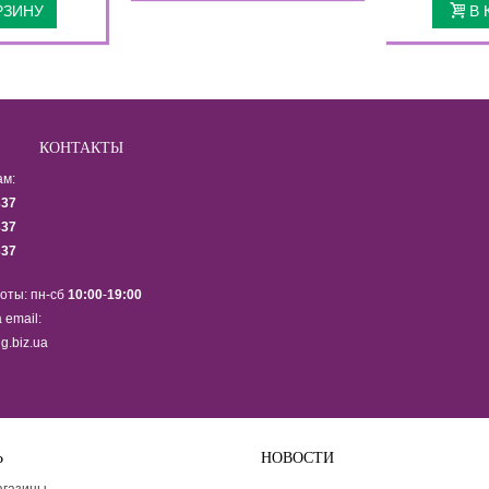
РЗИНУ
В 
КОНТАКТЫ
ам:
337
337
337
оты: пн-сб
10:00
-
19:00
 email:
g.biz.ua
Ь
НОВОСТИ
Подпишитесь на рассылку ново
агазины