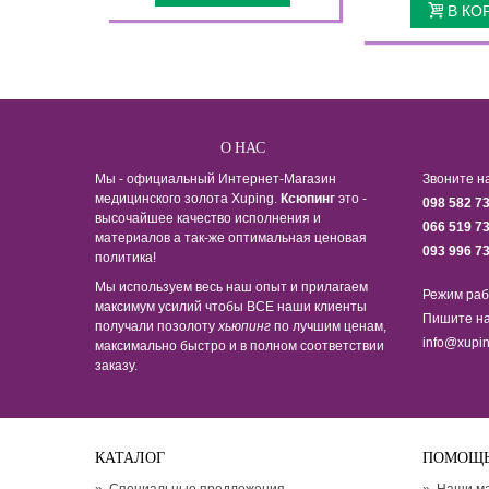
В КО
О НАС
Мы - официальный Интернет-Магазин
Звоните н
медицинского золота Xuping.
Ксюпинг
это -
098 582 7
высочайшее качество исполнения и
066 519 7
материалов а так-же оптимальная ценовая
093 996 7
политика!
Мы используем весь наш опыт и прилагаем
Режим раб
максимум усилий чтобы ВСЕ наши клиенты
Пишите на
получали позолоту
хьюпинг
по лучшим ценам,
info@xupin
максимально быстро и в полном соответствии
заказу.
КАТАЛОГ
ПОМОЩ
»
Специальные предложения
»
Наши м